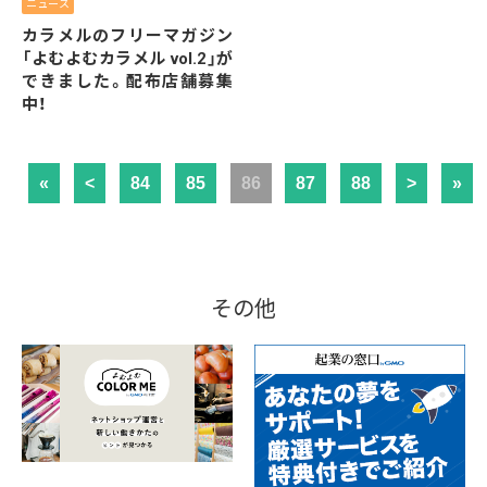
ニュース
カラメルのフリーマガジン
「よむよむカラメル vol.2」が
できました。配布店舗募集
中！
«
<
84
85
86
87
88
>
»
その他