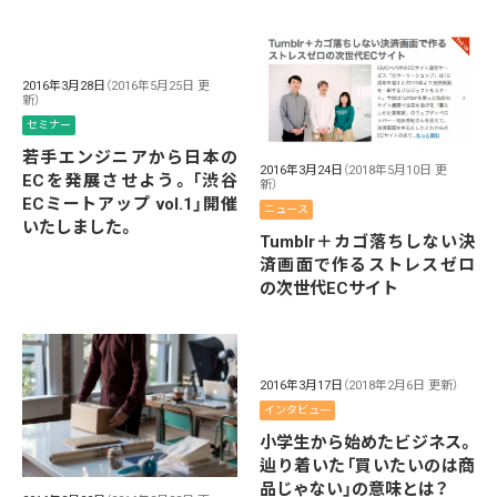
2016年3月28日
（2016年5月25日 更
新）
セミナー
若手エンジニアから日本の
2016年3月24日
（2018年5月10日 更
ECを発展させよう。「渋谷
新）
ECミートアップ vol.1」開催
ニュース
いたしました。
Tumblr＋カゴ落ちしない決
済画面で作るストレスゼロ
の次世代ECサイト
2016年3月17日
（2018年2月6日 更新）
インタビュー
小学生から始めたビジネス。
辿り着いた「買いたいのは商
品じゃない」の意味とは？