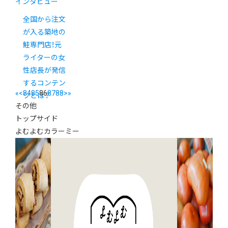
インタビュー
全国から注文
が入る築地の
鮭専門店！元
ライターの女
性店長が発信
するコンテン
«
<
84
85
86
87
88
>
»
ツとは？
その他
トップサイド
よむよむカラーミー