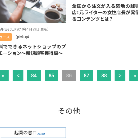
全国から注文が入る築地の鮭
店！元ライターの女性店長が発
るコンテンツとは？
16年3月3日
（2019年1月29日 更新）
ュース
（pickup）
料でできるネットショップのプ
モーション〜新規顧客獲得編〜
«
<
84
85
86
87
88
>
»
その他