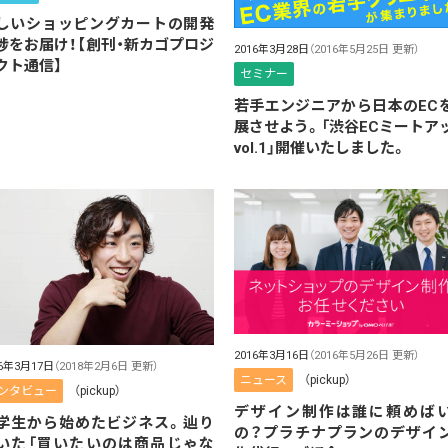
しいショッピングカートの開発
捗をお届け！【創刊・新カゴプロジ
2016年3月28日
（2016年5月25日 更新）
クト通信】
セミナー
若手エンジニアから日本のEC
展させよう。「渋谷ECミートア
vol.1」開催いたしました。
2016年3月16日
（2016年5月26日 更新）
16年3月17日
（2018年2月6日 更新）
ニュース
（pickup）
ンタビュー
（pickup）
デザイン制作は誰に頼めば
学生から始めたビジネス。辿り
の？プラチナプランのデザイ
いた「買いたいのは商品じゃな