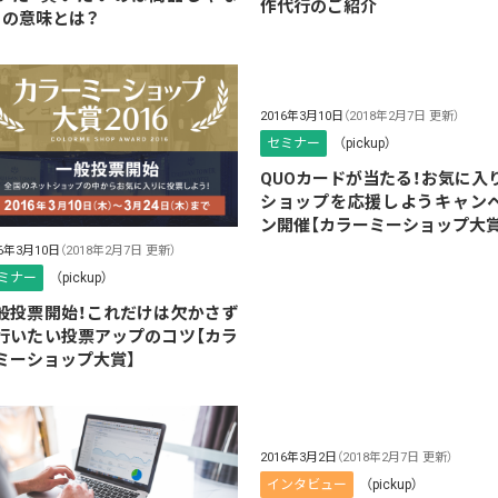
作代行のご紹介
」の意味とは？
2016年3月10日
（2018年2月7日 更新）
セミナー
（pickup）
QUOカードが当たる！お気に入
ショップを応援しようキャン
ン開催【カラーミーショップ大賞
16年3月10日
（2018年2月7日 更新）
ミナー
（pickup）
般投票開始！これだけは欠かさず
行いたい投票アップのコツ【カラ
ミーショップ大賞】
2016年3月2日
（2018年2月7日 更新）
インタビュー
（pickup）