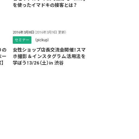
を使ったイマドキの接客とは？
2016年3月8日
（2016年3月9日 更新）
セミナー
（pickup）
りの
女性ショップ店長交流会開催！スマ
ペー
ホ撮影＆インスタグラム活用法を
】
学ぼう！3/26（土）in 渋谷