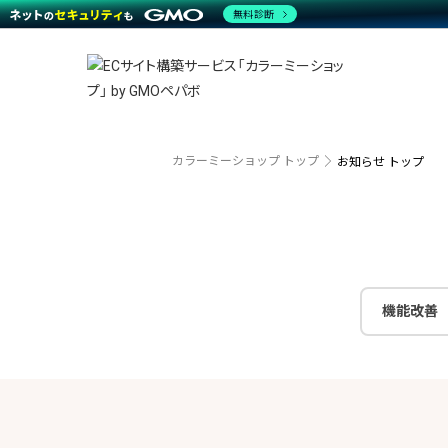
商材一覧を見る
無料診断
越境E
代行
運営サポート
機能一覧を見る
プラ
事例
料金
事例
ブラン
デザイ
サポート一覧を見る
プレミ
事例イ
プラン・料金一覧を見る
さまざ
設定代
お役立ち資料を見る
ラージ
ショッ
売上に
開発・
カラーミーショップ トップ
お知らせ トップ
レギュ
ショッ
顧客ロ
モバイ
機能改善
複数店