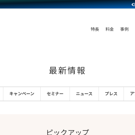
C（海外販売）
雑貨販売
サービスを見る
運営ノウハウを見る
ンを見る
を見る
プランを比較する
事例資料をみる
ディングの強化
ン制作代行
イベント・セミナー
アム
ンタビュー
料金シミュレーション
食品
特長
料金
事例
まな販売方法
行
コミュニティイベントCarty
プ事例
他社サービスとの比較
ファッション
つながる集客
API連携代行
よむよむカラーミー
ラー
雑貨
ピングカート
YouTubeチャンネル
最新情報
イヤリティを向上
ルアプリ
キャンペーン
セミナー
ニュース
プレス
ア
舗との連携
ピックアップ