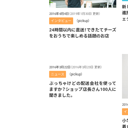
新
進
2016年4月4日
（2019年1月30日 更新）
ェ
インタビュー
（pickup）
24時間以内に直送！できたてチーズ
をおうちで楽しめる話題のお店
2016年3月22日
（2016年3月23日 更新）
ニュース
（pickup）
ぶっちゃけどの配送会社を使って
ますか？ショップ店長さん100人に
聞きました。
20
イ
小
着