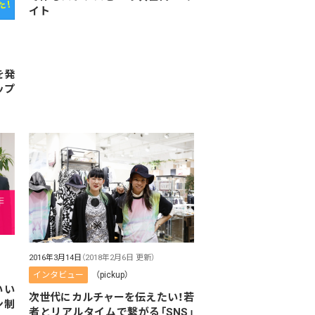
イト
を発
ップ
2016年3月14日
（2018年2月6日 更新）
インタビュー
（pickup）
いい
次世代にカルチャーを伝えたい！若
ン制
者とリアルタイムで繋がる「SNS」