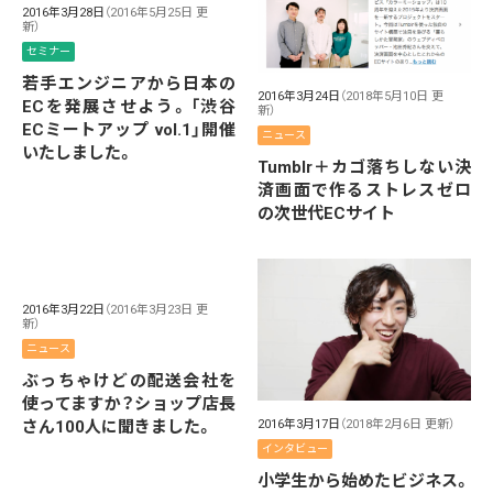
2016年3月28日
（2016年5月25日 更
新）
セミナー
若手エンジニアから日本の
2016年3月24日
（2018年5月10日 更
ECを発展させよう。「渋谷
新）
ECミートアップ vol.1」開催
ニュース
いたしました。
Tumblr＋カゴ落ちしない決
済画面で作るストレスゼロ
の次世代ECサイト
2016年3月22日
（2016年3月23日 更
新）
ニュース
ぶっちゃけどの配送会社を
使ってますか？ショップ店長
さん100人に聞きました。
2016年3月17日
（2018年2月6日 更新）
インタビュー
小学生から始めたビジネス。