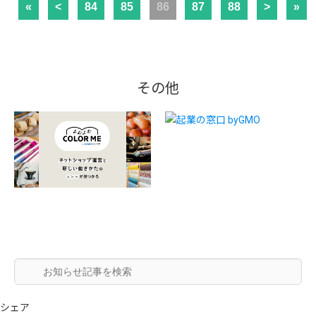
«
<
84
85
86
87
88
>
»
その他
シェア