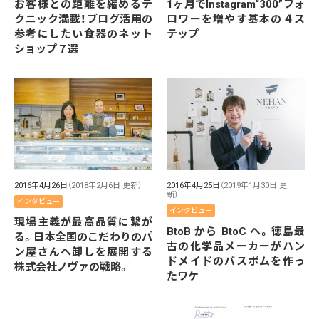
お客様との距離を縮めるテ
1ヶ月でInstagram“300”フォ
クニック満載！ブログ活用の
ロワーを増やす基本の４ス
参考にしたい食器のネット
テップ
ショップ７選
2016年4月26日
（2018年2月6日 更新）
2016年4月25日
（2019年1月30日 更
新）
インタビュー
インタビュー
現場主義が最高品質に繋が
BtoB から BtoC ヘ。徳島最
る。日本全国のこだわりのパ
古の化学品メーカーがハン
ン屋さんへ卸しを展開する
ドメイドのバスボムを作っ
株式会社ノヴァの戦略。
たワケ