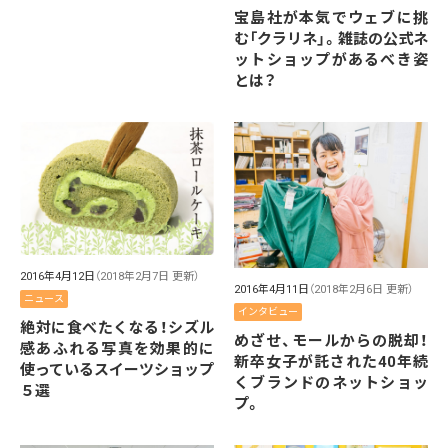
宝島社が本気でウェブに挑
む「クラリネ」。雑誌の公式ネ
ットショップがあるべき姿
とは？
2016年4月12日
（2018年2月7日 更新）
2016年4月11日
（2018年2月6日 更新）
ニュース
インタビュー
絶対に食べたくなる！シズル
めざせ、モールからの脱却！
感あふれる写真を効果的に
新卒女子が託された40年続
使っているスイーツショップ
くブランドのネットショッ
５選
プ。