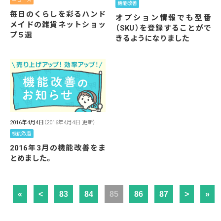
機能改善
毎日のくらしを彩るハンド
オプション情報でも型番
メイドの雑貨ネットショッ
（SKU）を登録することがで
プ５選
きるようになりました
2016年4月4日
（2016年4月4日 更新）
機能改善
2016年3月の機能改善をま
とめました。
«
<
83
84
85
86
87
>
»