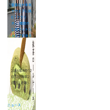
宝島社が本気
でウェブに挑
む「クラリ
ネ」。雑誌の
公式ネットシ
ョップがある
べき姿とは？
2016年4月12
日
（2018年2
月7日 更新）
ニュース