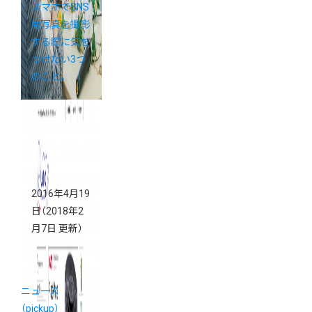
スマホでSNS
用写真を撮影
する際に気を
つけたい3つ
のこと。
2016年4月19
日
（2018年2
月7日 更新）
ニュース
（pickup）