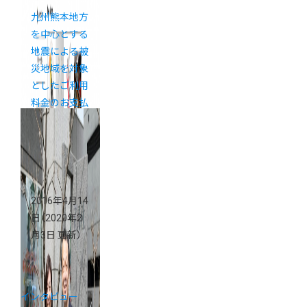
九州熊本地方
を中心とする
地震による被
災地域を対象
としたご利用
料金のお支払
期限延長につ
いて
2016年4月14
日
（2020年2
月3日 更新）
インタビュー