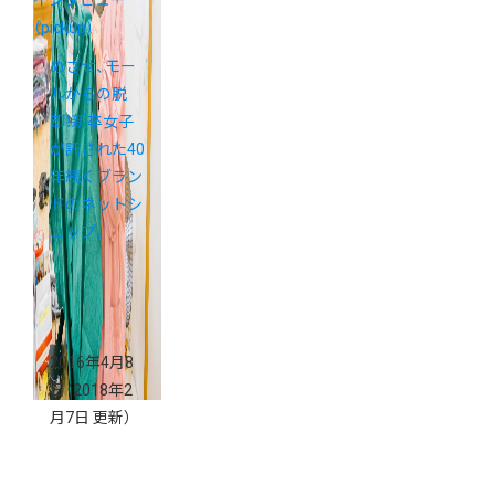
（pickup）
めざせ、モー
ルからの脱
却！新卒女子
が託された40
年続くブラン
ドのネットシ
ョップ。
2016年4月8
日
（2018年2
月7日 更新）