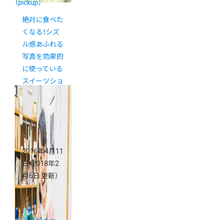
（pickup）
絶対に食べた
くなる！シズ
ル感あふれる
写真を効果的
に使っている
スイーツショ
ップ５選
2016年4月11
日
（2018年2
月6日 更新）
インタビュー