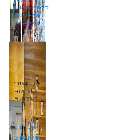
Instagram“300”フ
ォロワーを増
やす基本の４
ステップ
2016年4月26
日
（2018年2
月6日 更新）
インタビュー
現場主義が最