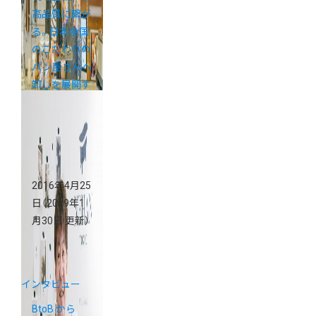
高品質に繋が
る。日本全国
のこだわりの
パン屋さんへ
卸しを展開す
る株式会社ノ
ヴァの戦略。
2016年4月25
日
（2019年1
月30日 更新）
インタビュー
BtoB から