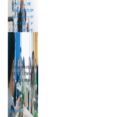
BtoC ヘ。徳
島最古の化学
品メーカーが
ハンドメイド
のバスボムを
作ったワケ
2016年4月20
日
（2017年4
月10日 更新）
ニュース
（pickup）