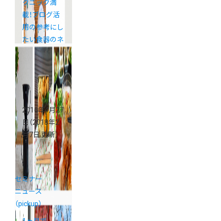
クニック満
載！ブログ活
用の参考にし
たい食器のネ
ットショップ
７選
2016年4月27
日
（2018年2
月7日 更新）
セミナー
ニュース
（pickup）
1ヶ月で