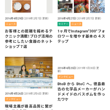
2016年4月29日
（2018年2月7日 更新）
2016年4月27日
（2018年2月7日 更新）
ニュース
セミナー
ニュース
お客様との距離を縮めるテ
1ヶ月でInstagram“300”フォ
クニック満載！ブログ活用の
ロワーを増やす基本の４ス
参考にしたい食器のネット
テップ
ショップ７選
2016年4月25日
（2019年1月30日 更
新）
インタビュー
BtoB から BtoC ヘ。徳島最
古の化学品メーカーがハン
ドメイドのバスボムを作っ
2016年4月26日
（2018年2月6日 更新）
たワケ
インタビュー
現場主義が最高品質に繋が