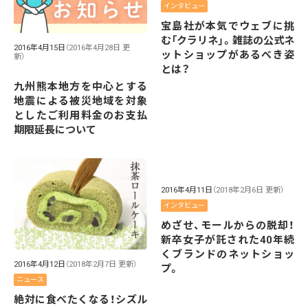
インタビュー
宝島社が本気でウェブに挑
む「クラリネ」。雑誌の公式ネ
2016年4月15日
（2016年4月28日 更
ットショップがあるべき姿
新）
とは？
九州熊本地方を中心とする
地震による被災地域を対象
としたご利用料金のお支払
期限延長について
2016年4月11日
（2018年2月6日 更新）
インタビュー
めざせ、モールからの脱却！
新卒女子が託された40年続
くブランドのネットショッ
2016年4月12日
（2018年2月7日 更新）
プ。
ニュース
絶対に食べたくなる！シズル