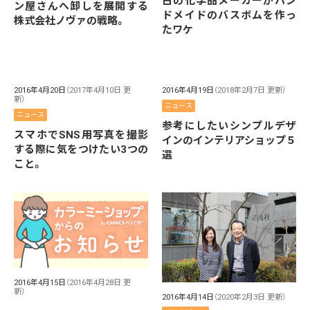
古の化学品メーカーがハン
ン屋さんへ卸しを展開する
ドメイドのバスボムを作っ
株式会社ノヴァの戦略。
たワケ
2016年4月20日
（2017年4月10日 更
2016年4月19日
（2018年2月7日 更新）
新）
ニュース
ニュース
参考にしたいシンプルデザ
スマホでSNS用写真を撮影
インのインテリアショップ５
する際に気をつけたい3つの
選
こと。
2016年4月15日
（2016年4月28日 更
新）
2016年4月14日
（2020年2月3日 更新）