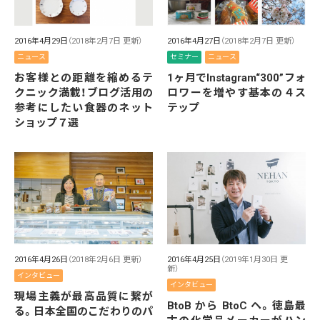
2016年4月29日
（2018年2月7日 更新）
2016年4月27日
（2018年2月7日 更新）
ニュース
セミナー
ニュース
お客様との距離を縮めるテ
1ヶ月でInstagram“300”フォ
クニック満載！ブログ活用の
ロワーを増やす基本の４ス
参考にしたい食器のネット
テップ
ショップ７選
2016年4月26日
（2018年2月6日 更新）
2016年4月25日
（2019年1月30日 更
新）
インタビュー
インタビュー
現場主義が最高品質に繋が
BtoB から BtoC ヘ。徳島最
る。日本全国のこだわりのパ