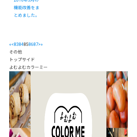
2016年3月の
機能改善をま
とめました。
«
<
83
84
85
86
87
>
»
その他
トップサイド
よむよむカラーミー