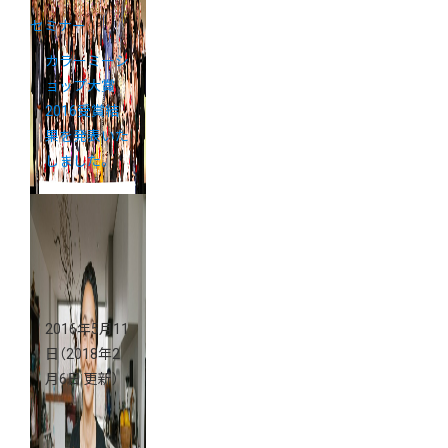
セミナー
カラーミーシ
ョップ大賞
2016受賞結
果を発表いた
しました。
2016年5月11
日
（2018年2
月6日 更新）