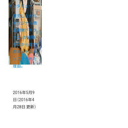
インタビュー
育児しながら
オリジナル商
品開発！「キラ
クニ」が経験
ゼロから理想
のネットショ
ップを作れた
理由。
2016年5月9
日
（2016年4
月28日 更新）