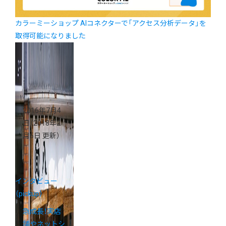
カラーミーショップ AIコネクターで「アクセス分析データ」を
取得可能になりました
2016年7月4
日
（2018年2
月6日 更新）
インタビュー
（pickup）
急成長！実店
舗やネットシ