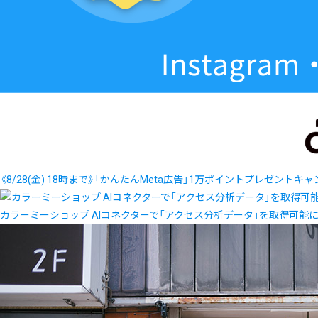
《8/28(金) 18時まで》「かんたんMeta広告」1万ポイントプレゼントキ
カラーミーショップ AIコネクターで「アクセス分析データ」を取得可能