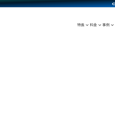
C（海外販売）
雑貨販売
サービスを見る
運営ノウハウを見る
ンを見る
プランを比較する
を見る
事例資料をみる
ン制作代行
イベント・セミナー
ディングの強化
アム
料金シミュレーション
ンタビュー
食品
特長
料金
事例
行
コミュニティイベントCarty
まな販売方法
他社サービスとの比較
プ事例
ファッション
API連携代行
よむよむカラーミー
つながる集客
ラー
雑貨
YouTubeチャンネル
ピングカート
イヤリティを向上
ルアプリ
舗との連携