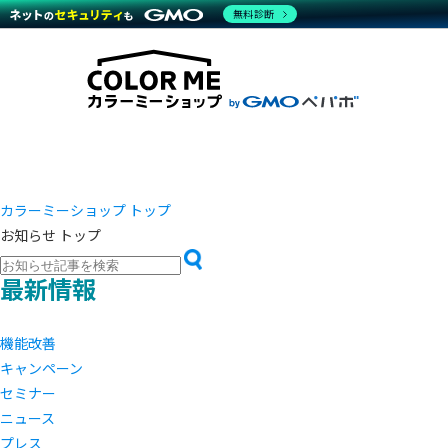
商材一覧を見る
無料診断
越境E
代行
運営サポート
機能一覧を見る
プラ
事例
料金
事例
デザイ
ブラン
サポート一覧を見る
プレミ
事例イ
プラン・料金一覧を見る
設定代
さまざ
お役立ち資料を見る
ラージ
ショッ
開発・
売上に
レギュ
ショッ
カラーミーショップ トップ
お知らせ トップ
顧客ロ
モバイ
最新情報
複数店
機能改善
キャンペーン
セミナー
ニュース
プレス