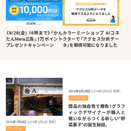
《8/28(金) 18時まで》「かん
カラーミーショップ AIコネ
たんMeta広告」1万ポイント
クターで「アクセス分析デー
プレゼントキャンペーン
タ」を取得可能になりました
2016年6月28日
（2018年2月6日 更新）
インタビュー
商品の独自性で勝負！グラフ
ィックデザイナーが職人と
戦いながらつくる新しい”野
2016年7月4日
（2018年2月6日 更新）
菜菓子”の誕生秘話。
インタビュー