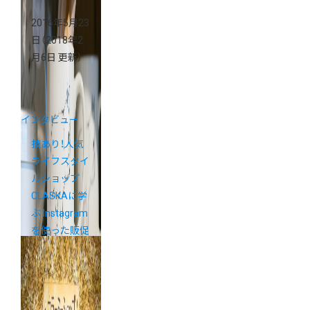
2016年5月23
日
（2018年2
月6日 更新）
インタビュー
技あり！人気
ライフスタイ
ルショップ
CLASKAに学
ぶ Instagram
を使った販促
キャンペーン
とコンテンツ
展開