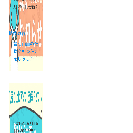
月26日 更新）
機能改善
管理画面の仕
様変更 (2件）
をしました
2016年6月15
日
（2017年9