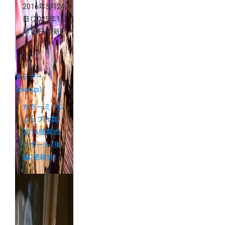
2016年5月24
日
（2025年11
月19日 更新）
セミナー
（pickup）
カラーミーシ
ョップ大賞
2016授賞式
レポート（後
編：懇親会）