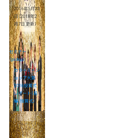
2016年5月23
日
（2018年2
月7日 更新）
セミナー
（pickup）
カラーミーシ
ョップ大賞
2016授賞式
レポート（前
編：授賞式）