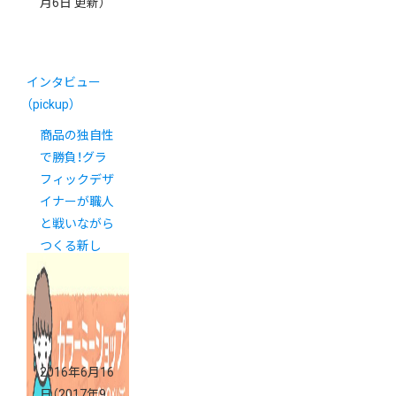
月6日 更新）
インタビュー
（pickup）
商品の独自性
で勝負！グラ
フィックデザ
イナーが職人
と戦いながら
つくる新し
い”野菜菓
子”の誕生秘
話。
2016年6月16
日
（2017年9