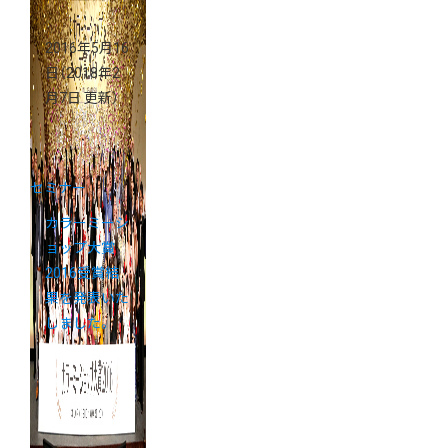
2016年5月16
日
（2018年2
月7日 更新）
セミナー
カラーミーシ
ョップ大賞
2016受賞結
果を発表いた
しました。