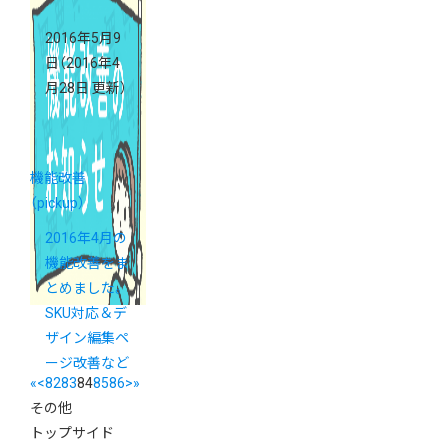
2016年5月9
日
（2016年4
月28日 更新）
機能改善
（pickup）
2016年4月の
機能改善をま
とめました。
SKU対応＆デ
ザイン編集ペ
ージ改善など
«
<
82
83
84
85
86
>
»
その他
トップサイド