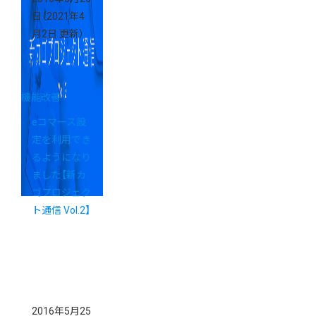
日
（2021年4
月2日 更新）
機能改善
eコマース設
定を利用でき
るようになり
ました【新カ
ゴプロジェク
ト通信 Vol.2】
2016年5月25