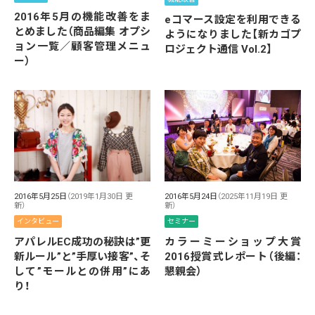
2016年5月の機能改善をま
eコマース設定を利用できる
とめました（商品編集 オプシ
ようになりました【新カゴプ
ョン一覧／顧客管理メニュ
ロジェクト通信 Vol.2】
ー）
2016年5月25日
（2019年1月30日 更
2016年5月24日
（2025年11月19日 更
新）
新）
インタビュー
セミナー
アパレルEC成功の秘訣は”更
カラーミーショップ大賞
新ルール”と”手厚い接客”、そ
2016授賞式レポート（後編：
して”モールとの併用”にあ
懇親会）
り！