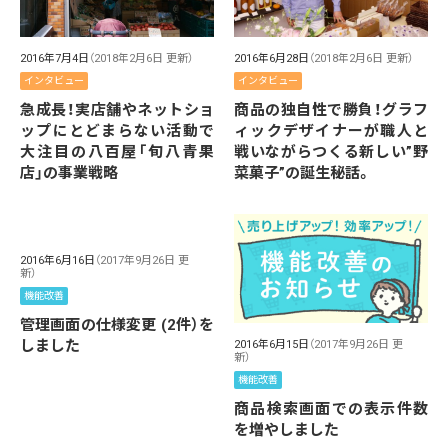
2016年7月4日
（2018年2月6日 更新）
2016年6月28日
（2018年2月6日 更新）
インタビュー
インタビュー
急成長！実店舗やネットショ
商品の独自性で勝負！グラフ
ップにとどまらない活動で
ィックデザイナーが職人と
大注目の八百屋「旬八青果
戦いながらつくる新しい”野
店」の事業戦略
菜菓子”の誕生秘話。
2016年6月16日
（2017年9月26日 更
新）
機能改善
管理画面の仕様変更 (2件）を
しました
2016年6月15日
（2017年9月26日 更
新）
機能改善
商品検索画面での表示件数
を増やしました