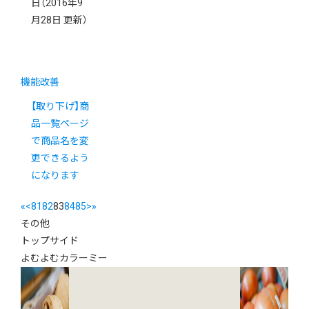
日
（2016年9
月28日 更新）
機能改善
【取り下げ】商
品一覧ページ
で商品名を変
更できるよう
になります
«
<
81
82
83
84
85
>
»
その他
トップサイド
よむよむカラーミー