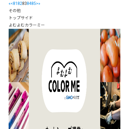
«
<
81
82
83
84
85
>
»
その他
トップサイド
よむよむカラーミー