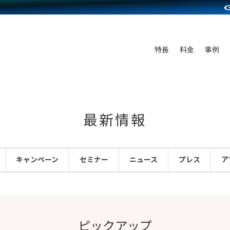
C（海外販売）
雑貨販売
サービスを見る
運営ノウハウを見る
ンを見る
プランを比較する
を見る
事例資料をみる
ン制作代行
イベント・セミナー
ディングの強化
アム
料金シミュレーション
ンタビュー
食品
特長
料金
事例
行
コミュニティイベントCarty
まな販売方法
他社サービスとの比較
プ事例
ファッション
API連携代行
よむよむカラーミー
つながる集客
ラー
雑貨
YouTubeチャンネル
ピングカート
最新情報
イヤリティを向上
ルアプリ
キャンペーン
セミナー
ニュース
プレス
ア
舗との連携
ピックアップ