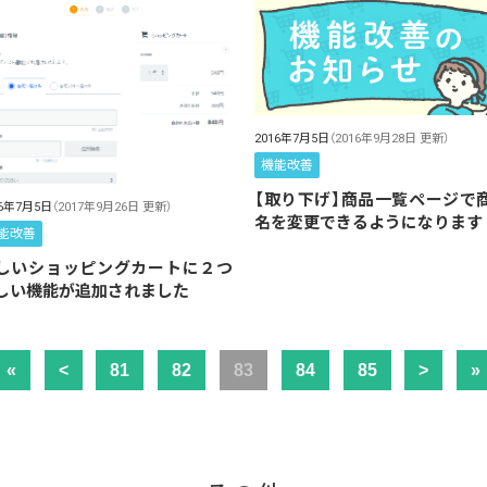
2016年7月5日
（2016年9月28日 更新）
機能改善
【取り下げ】商品一覧ページで
16年7月5日
（2017年9月26日 更新）
名を変更できるようになります
能改善
しいショッピングカートに２つ
しい機能が追加されました
«
<
81
82
83
84
85
>
»