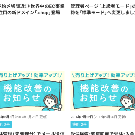
予約〆切間近！》世界中のEC事業
管理者ページ「上級者モード」
注目の新ドメイン「.shop」登場
称を「標準モード」へ変更しまし
16年8月3日
（2017年9月26日 更新）
2016年7月22日
（2017年9月26日 更新）
能改善
機能改善
注管理（未処理分）でメール送信
受注検索・変更画面で受注・入金