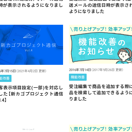
時が表示されるようになりまし
送メールの送信日時が表示さ
ようになりました
2016年7月14日
（2017年9月26日 更新）
16年7月15日
（2021年4月2日 更新）
機能改善
能改善
受注編集で商品を追加する際
客表示項目設定(一部)を対応し
品を検索して追加できるよう
した【新カゴプロジェクト通信
りました
l.4】