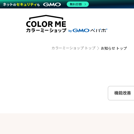
商材一覧を見る
無料診断
越境E
代行
運営サポート
機能一覧を見る
プラ
事例
料金
事例
デザイ
ブラン
サポート一覧を見る
プレミ
事例イ
プラン・料金一覧を見る
設定代
さまざ
お役立ち資料を見る
ラージ
ショッ
開発・
売上に
カラーミーショップ トップ
お知らせ トップ
レギュ
ショッ
顧客ロ
モバイ
機能改善
複数店