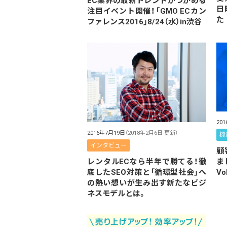
EC業界の最新トレンドがつかめる
日
注目イベント開催！「GMO ECカン
た
ファレンス2016」8/24（水）in渋谷
20
2016年7月19日
（2018年2月6日 更新）
機
インタビュー
顧
レンタルECなら半年で勝てる！徹
ま
底したSEO対策と「循環型社会」へ
Vo
の熱い想いが生み出す新たなビジ
ネスモデルとは。