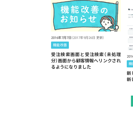
2016年7月7日
（2017年9月26日 更新）
機能改善
受注検索画面と受注検索（未処理
20
分）画面から顧客情報へリンクされ
機
るようになりました
新
新