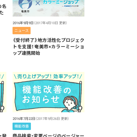
の名
た
2016年9月9日
（2017年4月10日 更新）
ニュース
《受付終了》地方活性化プロジェク
トを支援！奄美市×カラーミーショ
ップ連携開始
2016年7月22日
（2017年9月26日 更新）
機能改善
・発
商品検索・変更ページのページャー