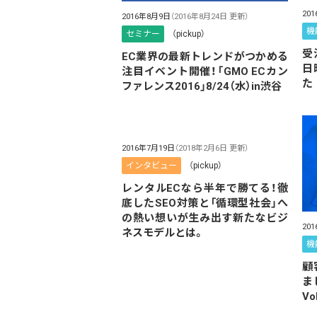
20
2016年8月9日
（2016年8月24日 更新）
機
セミナー
（pickup）
受
EC業界の最新トレンドがつかめる
日
注目イベント開催！「GMO ECカン
た
ファレンス2016」8/24（水）in渋谷
2016年7月19日
（2018年2月6日 更新）
インタビュー
（pickup）
レンタルECなら半年で勝てる！徹
底したSEO対策と「循環型社会」へ
の熱い想いが生み出す新たなビジ
20
ネスモデルとは。
機
顧
ま
Vo