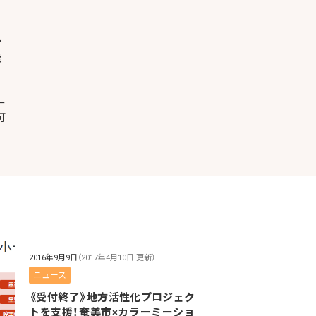
ー
可
2016年9月9日
（2017年4月10日 更新）
ニュース
《受付終了》地方活性化プロジェク
トを支援！奄美市×カラーミーショ