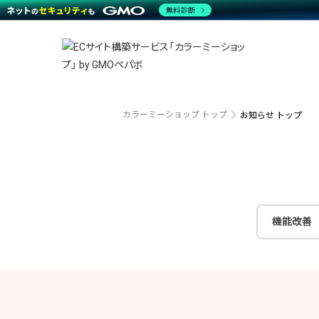
商材一覧を見る
無料診断
越境E
代行
運営サポート
機能一覧を見る
プラ
事例
料金
事例
デザイ
ブラン
サポート一覧を見る
プレミ
事例イ
プラン・料金一覧を見る
設定代
さまざ
お役立ち資料を見る
ラージ
ショッ
開発・
売上に
カラーミーショップ トップ
お知らせ トップ
レギュ
ショッ
顧客ロ
モバイ
機能改善
複数店