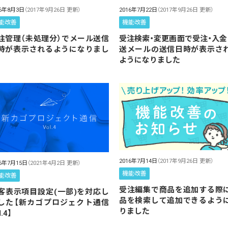
16年8月3日
（2017年9月26日 更新）
2016年7月22日
（2017年9月26日 更新）
能改善
機能改善
注管理（未処理分）でメール送信
受注検索・変更画面で受注・入金
時が表示されるようになりまし
送メールの送信日時が表示さ
ようになりました
2016年7月14日
（2017年9月26日 更新）
16年7月15日
（2021年4月2日 更新）
機能改善
能改善
受注編集で商品を追加する際
客表示項目設定(一部)を対応し
品を検索して追加できるよう
した【新カゴプロジェクト通信
りました
l.4】