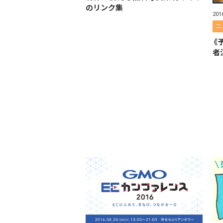
のリンク集
20
ニ
《
者