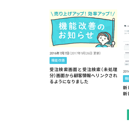
2016年7月7日
（2017年9月26日 更新）
機能改善
受注検索画面と受注検索（未処理
20
分）画面から顧客情報へリンクされ
機
るようになりました
新
新