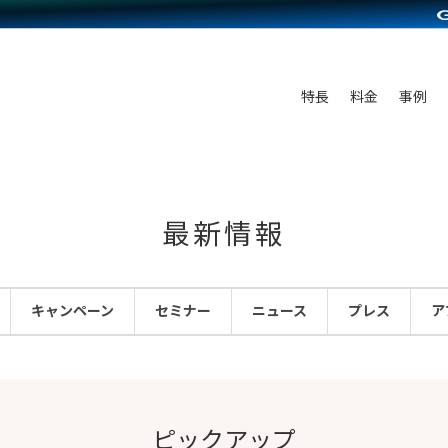
C（海外販売）
雑貨販売
サービスを見る
運営ノウハウを見る
ンを見る
プランを比較する
を見る
事例資料をみる
ン制作代行
イベント・セミナー
ディングの強化
アム
料金シミュレーション
ンタビュー
食品
特長
料金
事例
行
コミュニティイベントCarty
まな販売方法
他社サービスとの比較
プ事例
ファッション
API連携代行
よむよむカラーミー
つながる集客
ラー
雑貨
YouTubeチャンネル
ピングカート
最新情報
イヤリティを向上
ルアプリ
キャンペーン
セミナー
ニュース
プレス
ア
舗との連携
ピックアップ