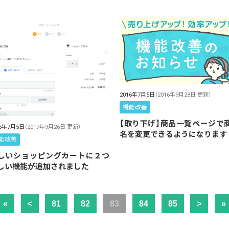
2016年7月5日
（2016年9月28日 更新）
機能改善
【取り下げ】商品一覧ページで
16年7月5日
（2017年9月26日 更新）
名を変更できるようになります
能改善
しいショッピングカートに２つ
しい機能が追加されました
«
<
81
82
83
84
85
>
»