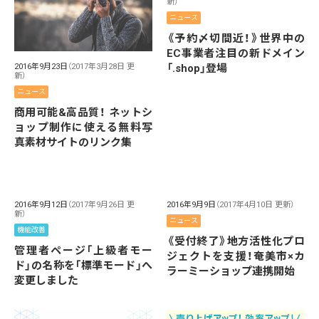
新）
ニュース
《予約〆切間近！》世界中の
EC事業者注目の新ドメイン
「.shop」登場
2016年9月23日
（2017年3月28日 更
新）
ニュース
商用可能&高品質！ ネットシ
ョップ制作に使える無料写
真素材サイトのリンク集
2016年9月12日
（2017年9月26日 更
2016年9月9日
（2017年4月10日 更新）
新）
ニュース
機能改善
《受付終了》地方活性化プロ
管理者ページ「上級者モー
ジェクトを支援！奄美市×カ
ド」の名称を「標準モード」へ
ラーミーショップ連携開始
変更しました