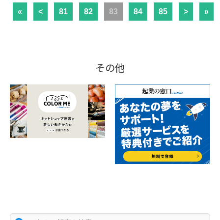
«
<
81
82
83
84
85
>
»
その他