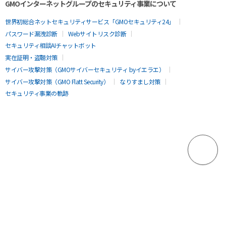
GMOインターネットグループのセキュリティ事業について
世界初総合ネットセキュリティサービス「GMOセキュリティ24」
パスワード漏洩診断
Webサイトリスク診断
セキュリティ相談AIチャットボット
実在証明・盗聴対策
サイバー攻撃対策（GMOサイバーセキュリティ byイエラエ）
サイバー攻撃対策（GMO Flatt Security）
なりすまし対策
セキュリティ事業の軌跡