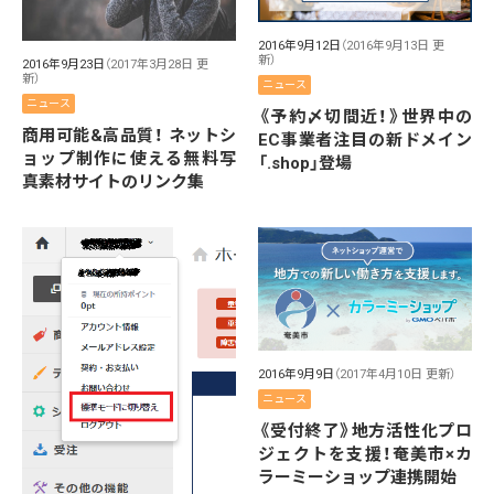
2016年9月12日
（2016年9月13日 更
新）
2016年9月23日
（2017年3月28日 更
新）
ニュース
ニュース
《予約〆切間近！》世界中の
商用可能&高品質！ ネットシ
EC事業者注目の新ドメイン
ョップ制作に使える無料写
「.shop」登場
真素材サイトのリンク集
2016年9月9日
（2017年4月10日 更新）
ニュース
《受付終了》地方活性化プロ
ジェクトを支援！奄美市×カ
ラーミーショップ連携開始