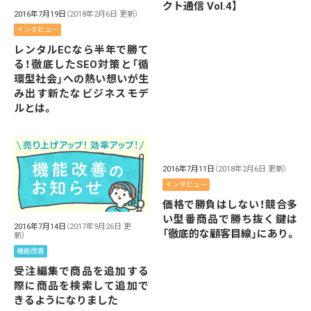
クト通信 Vol.4】
2016年7月19日
（2018年2月6日 更新）
インタビュー
レンタルECなら半年で勝て
る！徹底したSEO対策と「循
環型社会」への熱い想いが生
み出す新たなビジネスモデ
ルとは。
2016年7月11日
（2018年2月6日 更新）
インタビュー
価格で勝負はしない！競合多
い型番商品で勝ち抜く鍵は
2016年7月14日
（2017年9月26日 更
「徹底的な顧客目線」にあり。
新）
機能改善
受注編集で商品を追加する
際に商品を検索して追加で
きるようになりました