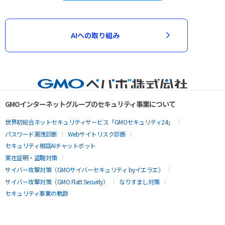
AIへの取り組み
GMOインターネットグループのセキュリティ事業について
世界初総合ネットセキュリティサービス「GMOセキュリティ24」
パスワード漏洩診断
Webサイトリスク診断
セキュリティ相談AIチャットボット
実在証明・盗聴対策
サイバー攻撃対策（GMOサイバーセキュリティ byイエラエ）
サイバー攻撃対策（GMO Flatt Security）
なりすまし対策
セキュリティ事業の軌跡