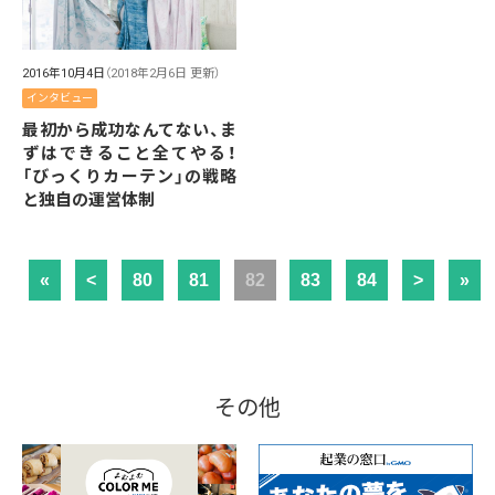
2016年10月4日
（2018年2月6日 更新）
インタビュー
最初から成功なんてない、ま
ずはできること全てやる！
「びっくりカーテン」の戦略
と独自の運営体制
«
<
80
81
82
83
84
>
»
その他