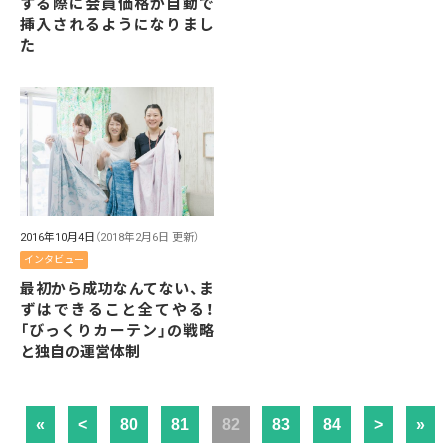
する際に会員価格が自動で
挿入されるようになりまし
た
2016年10月4日
（2018年2月6日 更新）
インタビュー
最初から成功なんてない、ま
ずはできること全てやる！
「びっくりカーテン」の戦略
と独自の運営体制
«
<
80
81
82
83
84
>
»