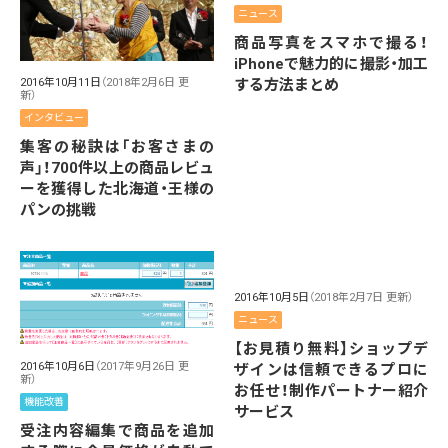
ニュース
商品写真をスマホで撮る！
iPhoneで魅力的に撮影・加工
する方法まとめ
2016年10月11日
（2018年2月6日 更
新）
インタビュー
集客の秘訣は「お客さまの
声」！700件以上の商品レビュ
ーを獲得した北海道・王様の
パンの挑戦
2016年10月5日
（2018年2月7日 更新）
ニュース
【お見積り無料】ショップデ
2016年10月6日
（2017年9月26日 更
ザインは信頼できるプロに
新）
お任せ！制作パートナー紹介
機能改善
サービス
受注内容編集で商品を追加