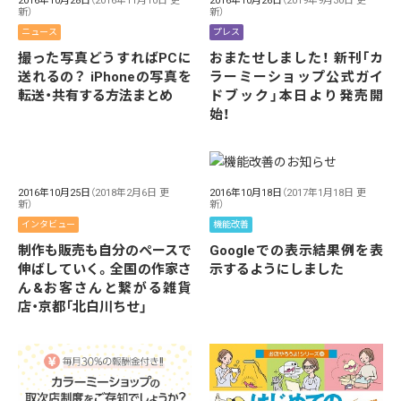
2016年10月28日
（2016年11月10日 更
2016年10月26日
（2019年9月30日 更
新）
新）
ニュース
プレス
撮った写真どうすればPCに
おまたせしました！ 新刊「カ
送れるの？ iPhoneの写真を
ラーミーショップ公式ガイ
転送・共有する方法まとめ
ドブック」本日より発売開
始！
2016年10月25日
（2018年2月6日 更
2016年10月18日
（2017年1月18日 更
新）
新）
インタビュー
機能改善
制作も販売も自分のペースで
Googleでの表示結果例を表
伸ばしていく。全国の作家さ
示するようにしました
ん&お客さんと繋がる雑貨
店・京都「北白川ちせ」