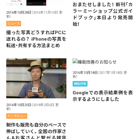
おまたせしました！ 新刊「カ
ラーミーショップ公式ガイ
2016年10月28日
（2016年11月10日 更
新）
ドブック」本日より発売開
始！
ニュース
撮った写真どうすればPCに
送れるの？ iPhoneの写真を
転送・共有する方法まとめ
2016年10月18日
（2017年1月18日 更
新）
機能改善
Googleでの表示結果例を表
示するようにしました
2016年10月25日
（2018年2月6日 更
新）
インタビュー
制作も販売も自分のペースで
伸ばしていく。全国の作家さ
ん&お客さんと繋がる雑貨