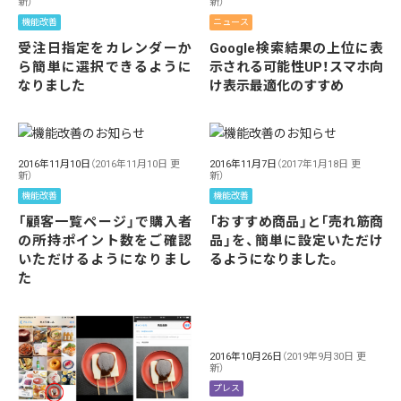
新）
新）
機能改善
ニュース
受注日指定をカレンダーか
Google検索結果の上位に表
ら簡単に選択できるように
示される可能性UP！スマホ向
なりました
け表示最適化のすすめ
2016年11月10日
（2016年11月10日 更
2016年11月7日
（2017年1月18日 更
新）
新）
機能改善
機能改善
「顧客一覧ページ」で購入者
「おすすめ商品」と「売れ筋商
の所持ポイント数をご確認
品」を、簡単に設定いただけ
いただけるようになりまし
るようになりました。
た
2016年10月26日
（2019年9月30日 更
新）
プレス