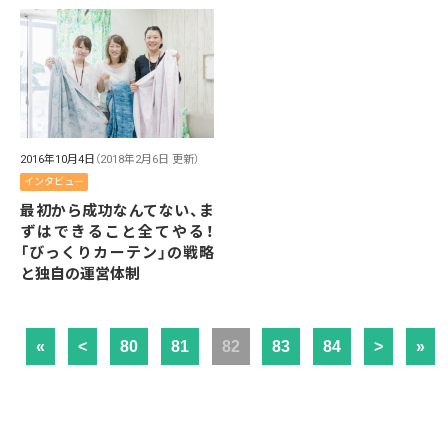
2016年10月4日
（2018年2月6日 更新）
インタビュー
最初から成功なんてない、ま
ずはできること全てやる！
「びっくりカーテン」の戦略
と独自の運営体制
«
<
80
81
82
83
84
>
»