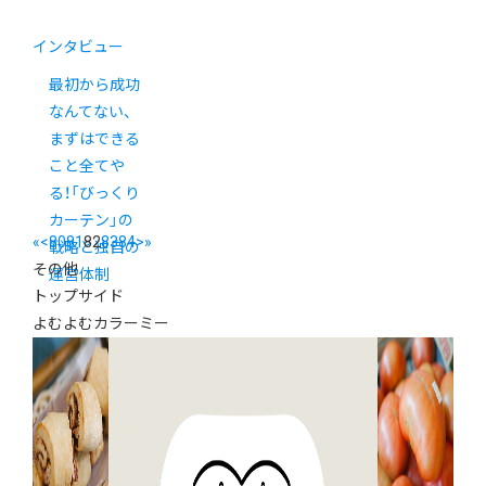
インタビュー
最初から成功
なんてない、
まずはできる
こと全てや
る！「びっくり
カーテン」の
«
<
80
81
82
83
84
>
»
戦略と独自の
その他
運営体制
トップサイド
よむよむカラーミー