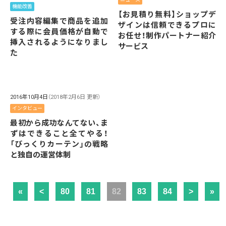
機能改善
【お見積り無料】ショップデ
受注内容編集で商品を追加
ザインは信頼できるプロに
する際に会員価格が自動で
お任せ！制作パートナー紹介
挿入されるようになりまし
サービス
た
2016年10月4日
（2018年2月6日 更新）
インタビュー
最初から成功なんてない、ま
ずはできること全てやる！
「びっくりカーテン」の戦略
と独自の運営体制
«
<
80
81
82
83
84
>
»