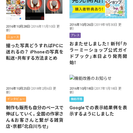
2016年10月26日
（2019年9月30日 更
2016年10月28日
（2016年11月10日 更
新）
新）
プレス
ニュース
おまたせしました！ 新刊「カ
撮った写真どうすればPCに
ラーミーショップ公式ガイ
送れるの？ iPhoneの写真を
ドブック」本日より発売開
転送・共有する方法まとめ
始！
2016年10月25日
（2018年2月6日 更
2016年10月18日
（2017年1月18日 更
新）
新）
インタビュー
機能改善
制作も販売も自分のペースで
Googleでの表示結果例を表
伸ばしていく。全国の作家さ
示するようにしました
ん&お客さんと繋がる雑貨
店・京都「北白川ちせ」