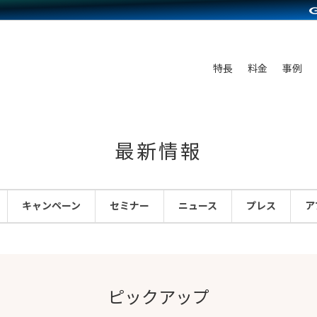
C（海外販売）
雑貨販売
サービスを見る
運営ノウハウを見る
ンを見る
プランを比較する
を見る
事例資料をみる
ン制作代行
イベント・セミナー
ディングの強化
アム
料金シミュレーション
ンタビュー
食品
特長
料金
事例
行
コミュニティイベントCarty
まな販売方法
他社サービスとの比較
プ事例
ファッション
API連携代行
よむよむカラーミー
つながる集客
ラー
雑貨
YouTubeチャンネル
ピングカート
最新情報
イヤリティを向上
ルアプリ
キャンペーン
セミナー
ニュース
プレス
ア
舗との連携
ピックアップ