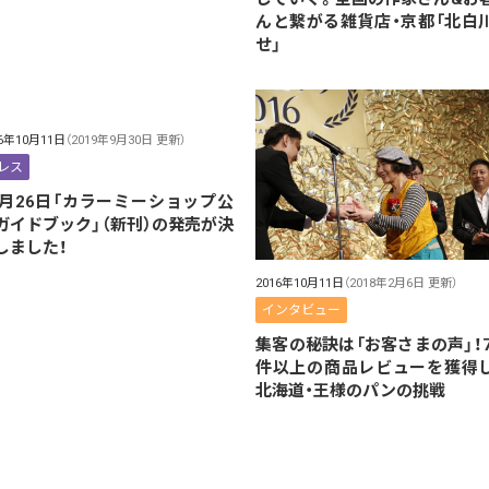
んと繋がる雑貨店・京都「北白
せ」
16年10月11日
（2019年9月30日 更新）
レス
0月26日「カラーミーショップ公
ガイドブック」（新刊）の発売が決
しました！
2016年10月11日
（2018年2月6日 更新）
インタビュー
集客の秘訣は「お客さまの声」！7
件以上の商品レビューを獲得
北海道・王様のパンの挑戦