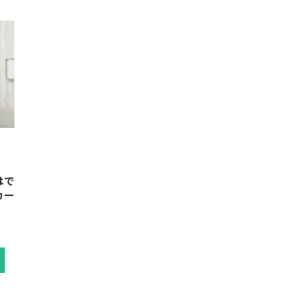
はで
カー