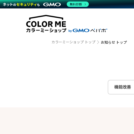
商材一覧を見る
無料診断
越境E
代行
運営サポート
機能一覧を見る
プラ
事例
料金
事例
デザイ
ブラン
サポート一覧を見る
プレミ
事例イ
プラン・料金一覧を見る
設定代
さまざ
お役立ち資料を見る
ラージ
ショッ
カラーミーショップ トップ
お知らせ トップ
開発・
売上に
レギュ
ショッ
顧客ロ
モバイ
機能改善
複数店