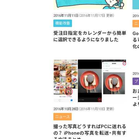
2016年11月11日
（2016年11月17日 更新）
20
機能改善
ニ
受注日指定をカレンダーから簡単
G
に選択できるようになりました
る
化
20
プ
お
ー
よ
2016年10月28日
（2016年11月10日 更新）
ニュース
撮った写真どうすればPCに送れる
の？ iPhoneの写真を転送・共有す