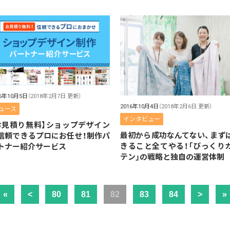
16年10月5日
（2018年2月7日 更新）
2016年10月4日
（2018年2月6日 更新）
ュース
インタビュー
お見積り無料】ショップデザイン
最初から成功なんてない、まず
信頼できるプロにお任せ！制作パ
きること全てやる！「びっくり
トナー紹介サービス
テン」の戦略と独自の運営体制
«
<
80
81
82
83
84
>
»