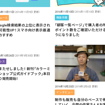
2016年11月10日
（2016年11月10日 更新）
16年11月11日
（2016年11月9日 更新）
機能改善
ュース
「顧客一覧ページ」で購入者の
oogle検索結果の上位に表示され
ポイント数をご確認いただけ
可能性UP！スマホ向け表示最適
うになりました
のすすめ
16年10月26日
（2019年9月30日 更新）
レス
またせしました！ 新刊「カラーミ
ショップ公式ガイドブック」本日
り発売開始！
2016年10月25日
（2018年2月6日 更新）
インタビュー
制作も販売も自分のペースで
していく。全国の作家さん&お