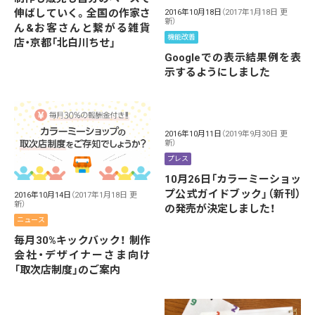
伸ばしていく。全国の作家さ
2016年10月18日
（2017年1月18日 更
新）
ん&お客さんと繋がる雑貨
機能改善
店・京都「北白川ちせ」
Googleでの表示結果例を表
示するようにしました
2016年10月11日
（2019年9月30日 更
新）
プレス
10月26日「カラーミーショッ
プ公式ガイドブック」（新刊）
2016年10月14日
（2017年1月18日 更
新）
の発売が決定しました！
ニュース
毎月30%キックバック！ 制作
会社・デザイナーさま向け
「取次店制度」のご案内