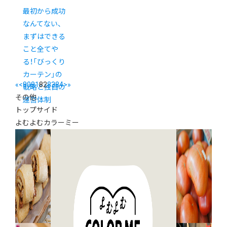
最初から成功
なんてない、
まずはできる
こと全てや
る！「びっくり
カーテン」の
«
<
80
81
82
83
84
>
»
戦略と独自の
その他
運営体制
トップサイド
よむよむカラーミー