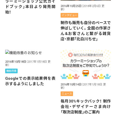
ラーミーショップ公式ガイ
ドブック」本日より発売開
2016年10月25日
（2018年2月6日 更
新）
始！
インタビュー
制作も販売も自分のペースで
伸ばしていく。全国の作家さ
ん&お客さんと繋がる雑貨
店・京都「北白川ちせ」
2016年10月18日
（2017年1月18日 更
新）
機能改善
Googleでの表示結果例を表
示するようにしました
2016年10月14日
（2017年1月18日 更
新）
ニュース
毎月30%キックバック！ 制作
会社・デザイナーさま向け
「取次店制度」のご案内