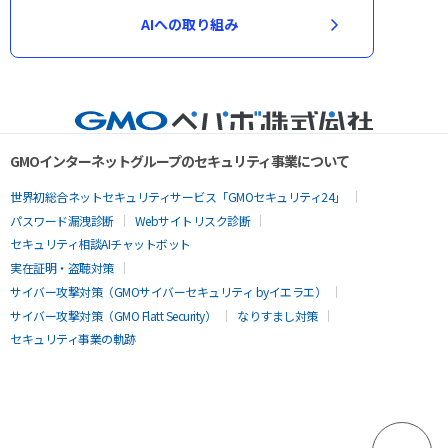
AIへの取り組み
GMOインターネットグループのセキュリティ事業について
世界初総合ネットセキュリティサービス「GMOセキュリティ24」
パスワード漏洩診断
Webサイトリスク診断
セキュリティ相談AIチャットボット
実在証明・盗聴対策
サイバー攻撃対策（GMOサイバーセキュリティ byイエラエ）
サイバー攻撃対策（GMO Flatt Security）
なりすまし対策
セキュリティ事業の軌跡