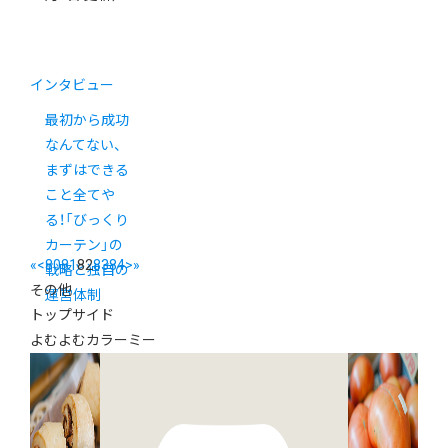
インタビュー
最初から成功
なんてない、
まずはできる
こと全てや
る！「びっくり
カーテン」の
«
<
80
81
82
83
84
>
»
戦略と独自の
その他
運営体制
トップサイド
よむよむカラーミー