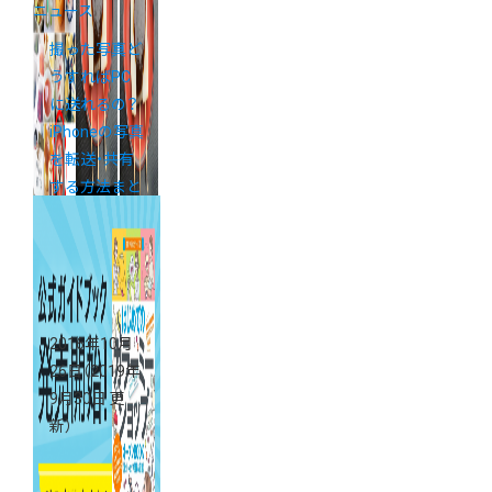
ニュース
撮った写真ど
うすればPC
に送れるの？
iPhoneの写真
を転送・共有
する方法まと
め
2016年10月
26日
（2019年
9月30日 更
新）