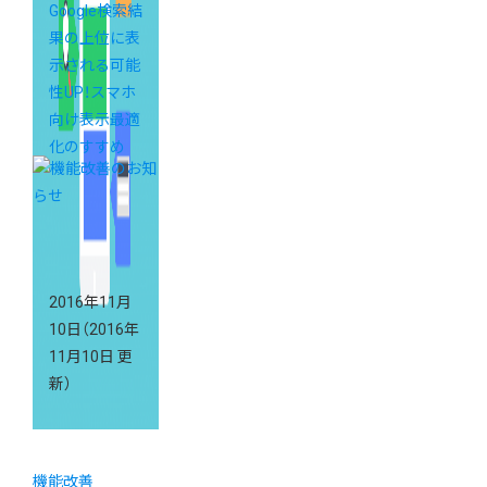
Google検索結
果の上位に表
示される可能
性UP！スマホ
向け表示最適
化のすすめ
2016年11月
10日
（2016年
11月10日 更
新）
機能改善