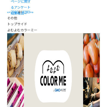
ページに関す
るアンケート
«
<
79
80
81
82
83
>
»
結果報告~
その他
トップサイド
よむよむカラーミー