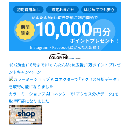
《8/28(金) 18時まで》「かんたんMeta広告」1万ポイントプレゼ
ントキャンペーン
カラーミーショップ AIコネクターで「アクセス分析データ」を
取得可能になりました