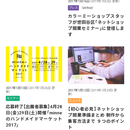
2017年1月16日
（2019年7月2日 更新）
プレス
（pickup）
カラーミーショップスタッ
フが世田谷区「ネットショッ
プ開業セミナー」に登壇しま
す
2017年1月13日
（2017年1月26日 更
2017年1月12日
（2019年1月29日 更
新）
新）
セミナー
ニュース
応募終了【出展者募集】4月28
【初心者必見】ネットショッ
日(金)29日(土)開催「minne
プ開業準備まとめ 制作から
のハンドメイドマーケット
集客方法まで ９つのポイン
2017」
ト