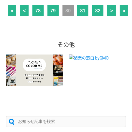
«
<
78
79
80
81
82
>
»
その他