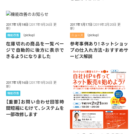
2017年1月18日
（2017年9月26日 更
2017年1月17日
（2019年2月20日 更
新）
新）
機能改善
（pickup）
ニュース
（pickup）
在庫切れの商品を一覧ペー
参考事例あり！ネットショッ
ジで自動的に後方に表示で
プの仕入れ方法・おすすめサ
きるようになりました
ービス解説
2017年1月16日
（2017年9月26日 更
新）
機能改善
【重要】お問い合わせ回答時
間短縮にむけて、システムを
一部改修します