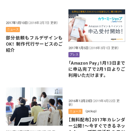
2017年1月10日
（2018年2月7日 更新）
ニュース
部分依頼もフルデザインも
OK！ 制作代行サービスのご
2017年1月5日
（2018年3月1日 更新）
紹介
プレス
「Amazon Pay」1月13日まで
に申込完了で2月1日よりご
利用いただけます。
2016年12月23日
（2019年4月22日 更
新）
ニュース
（pickup）
【無料配布】2017年カレンダ
ー公開！～今すぐできるネッ