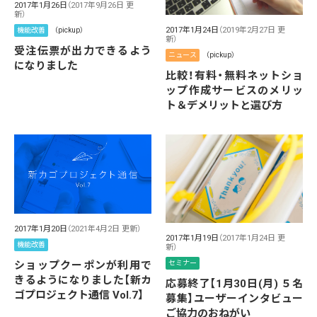
2017年1月26日
（2017年9月26日 更
新）
2017年1月24日
（2019年2月27日 更
機能改善
（pickup）
新）
受注伝票が出力できるよう
ニュース
（pickup）
になりました
比較！有料・無料ネットショ
ップ作成サービスのメリッ
ト＆デメリットと選び方
2017年1月20日
（2021年4月2日 更新）
2017年1月19日
（2017年1月24日 更
機能改善
新）
ショップクーポンが利用で
セミナー
きるようになりました【新カ
応募終了【1月30日(月) ５名
ゴプロジェクト通信 Vol.7】
募集】ユーザーインタビュー
ご協力のおねがい