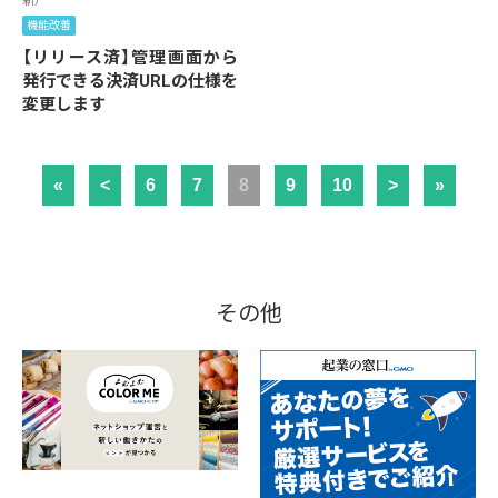
新）
機能改善
【リリース済】管理画面から
発行できる決済URLの仕様を
変更します
«
<
6
7
8
9
10
>
»
その他