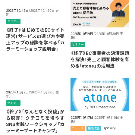
2025年10月9日
（2025年10月30日 更
新）
セミナー
《終了》はじめてのECサイト
2025年10月9日
（2025年10月30日 更
運営！サービスの選び方や売
新）
上アップの秘訣を学べる「カ
セミナー
ラーミーショップ説明会」
《終了》EC事業者の決済課題
を解決！売上と顧客体験を高
める「atone」の活用法
2025年10月9日
（2025年10月22日 更
新）
セミナー
《終了》「なんとなく投稿」か
ら脱却！ クチコミを増やす
2025年10月7日
（2025年10月10日 更
新）
SNS実践ワークショップ「カ
ニュース
機能改善
（pickup）
ラーミーブートキャンプ」