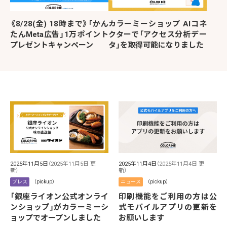
《8/28(金) 18時まで》「かん
カラーミーショップ AIコネ
たんMeta広告」1万ポイント
クターで「アクセス分析デー
プレゼントキャンペーン
タ」を取得可能になりました
2025年11月5日
（2025年11月5日 更
2025年11月4日
（2025年11月4日 更
新）
新）
プレス
（pickup）
ニュース
（pickup）
「銀座ライオン公式オンライ
印刷機能をご利用の方は公
ンショップ」がカラーミーシ
式モバイルアプリの更新を
ョップでオープンしました
お願いします