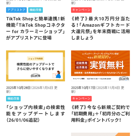
新）
新）
キャンペーン
アプリストア
機能改善
《終了》最大10万円分当た
TikTok Shopと簡単連携！新
る！「Amazonギフトカード
機能「TikTok Shopコネクタ
大還元祭」を年末商戦に活用
ー for カラーミーショップ」
しましょう
がアプリストアに登場
2025年10月28日
（2026年1月6日 更
2025年10月17日
（2025年11月4日 更
新）
新）
機能改善
キャンペーン
「ショップ内検索」の検索性
《終了》今なら新規ご契約で
能をアップデートします
「初期費用｣＋｢初月分のご利
（26/01/06追記）
用料金」ポイントバック！