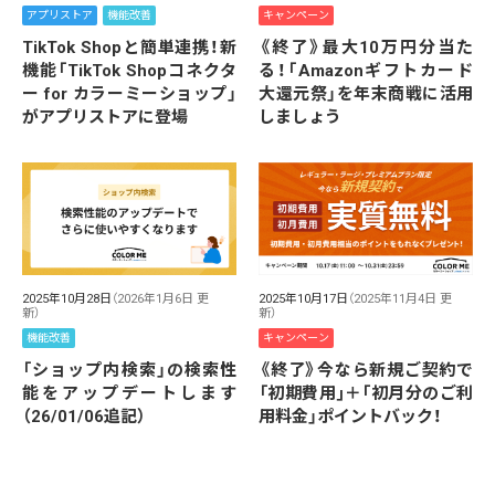
アプリストア
機能改善
キャンペーン
TikTok Shopと簡単連携！新
《終了》最大10万円分当た
機能「TikTok Shopコネクタ
る！「Amazonギフトカード
ー for カラーミーショップ」
大還元祭」を年末商戦に活用
がアプリストアに登場
しましょう
2025年10月28日
（2026年1月6日 更
2025年10月17日
（2025年11月4日 更
新）
新）
機能改善
キャンペーン
「ショップ内検索」の検索性
《終了》今なら新規ご契約で
能をアップデートします
「初期費用｣＋｢初月分のご利
（26/01/06追記）
用料金」ポイントバック！