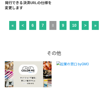
発行できる決済URLの仕様を
変更します
«
<
6
7
8
9
10
>
»
その他