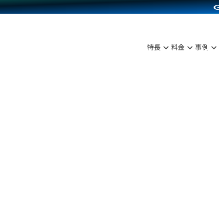
C（海外販売）
雑貨販売
サービスを見る
運営ノウハウを見る
ンを見る
プランを比較する
を見る
事例資料をみる
ン制作代行
イベント・セミナー
ディングの強化
アム
料金シミュレーション
ンタビュー
食品
特長
料金
事例
行
コミュニティイベントCarty
まな販売方法
他社サービスとの比較
プ事例
ファッション
API連携代行
よむよむカラーミー
つながる集客
ラー
雑貨
YouTubeチャンネル
ピングカート
イヤリティを向上
ルアプリ
舗との連携