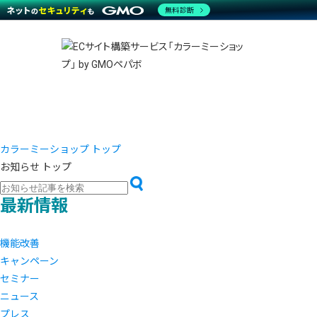
商材一覧を見る
無料診断
越境E
代行
運営サポート
機能一覧を見る
プラ
事例
料金
事例
デザイ
ブラン
サポート一覧を見る
プレミ
事例イ
プラン・料金一覧を見る
設定代
さまざ
お役立ち資料を見る
ラージ
ショッ
開発・
売上に
レギュ
ショッ
カラーミーショップ トップ
お知らせ トップ
顧客ロ
モバイ
最新情報
複数店
機能改善
キャンペーン
セミナー
ニュース
プレス