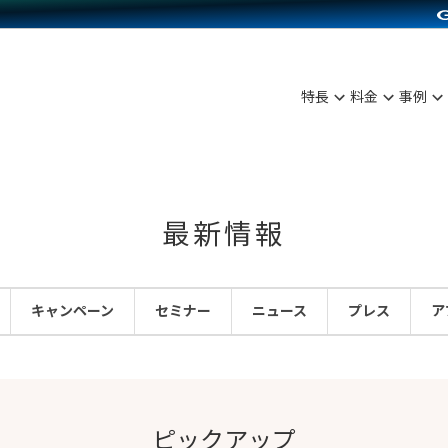
C（海外販売）
雑貨販売
サービスを見る
運営ノウハウを見る
ンを見る
を見る
プランを比較する
事例資料をみる
ディングの強化
ン制作代行
イベント・セミナー
アム
ンタビュー
料金シミュレーション
食品
特長
料金
事例
まな販売方法
行
コミュニティイベントCarty
プ事例
他社サービスとの比較
ファッション
つながる集客
API連携代行
よむよむカラーミー
ラー
雑貨
ピングカート
YouTubeチャンネル
最新情報
イヤリティを向上
ルアプリ
キャンペーン
セミナー
ニュース
プレス
ア
舗との連携
ピックアップ