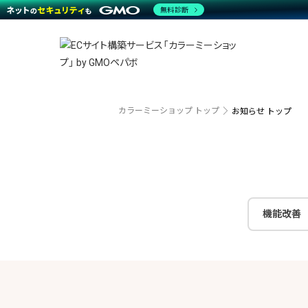
商材一覧を見る
無料診断
越境E
代行
運営サポート
機能一覧を見る
プラ
事例
料金
事例
ブラン
デザイ
サポート一覧を見る
プレミ
事例イ
プラン・料金一覧を見る
さまざ
設定代
お役立ち資料を見る
ラージ
ショッ
売上に
開発・
カラーミーショップ トップ
お知らせ トップ
レギュ
ショッ
顧客ロ
モバイ
機能改善
複数店