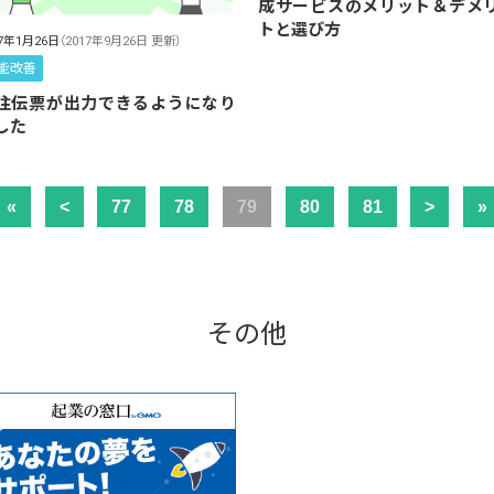
成サービスのメリット＆デメ
トと選び方
17年1月26日
（2017年9月26日 更新）
能改善
注伝票が出力できるようになり
した
«
<
77
78
79
80
81
>
»
その他