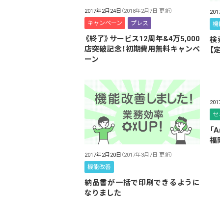
2017年2月24日
（2018年2月7日 更新）
20
キャンペーン
プレス
機
《終了》サービス12周年&4万5,000
検
店突破記念！初期費用無料キャンペ
【
ーン
20
セ
「
福
2017年2月20日
（2017年3月7日 更新）
機能改善
納品書が一括で印刷できるように
なりました