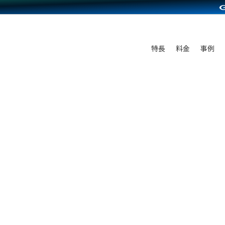
C（海外販売）
雑貨販売
サービスを見る
運営ノウハウを見る
ンを見る
を見る
プランを比較する
事例資料をみる
ディングの強化
ン制作代行
イベント・セミナー
アム
ンタビュー
料金シミュレーション
食品
特長
料金
事例
まな販売方法
行
コミュニティイベントCarty
プ事例
他社サービスとの比較
ファッション
つながる集客
API連携代行
よむよむカラーミー
ラー
雑貨
ピングカート
YouTubeチャンネル
イヤリティを向上
ルアプリ
舗との連携