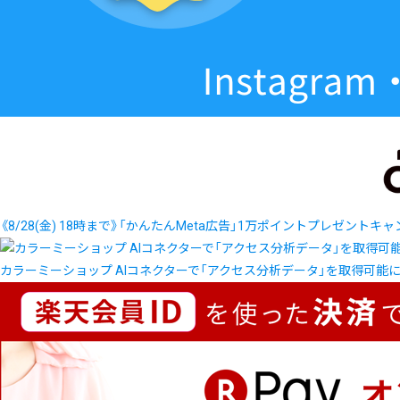
《8/28(金) 18時まで》「かんたんMeta広告」1万ポイントプレゼントキ
カラーミーショップ AIコネクターで「アクセス分析データ」を取得可能