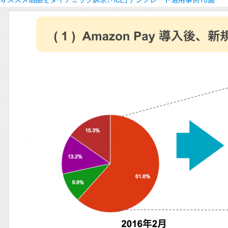
オススメ商品をダイナミック訴求！「ICE」テンプレート活用事例10選