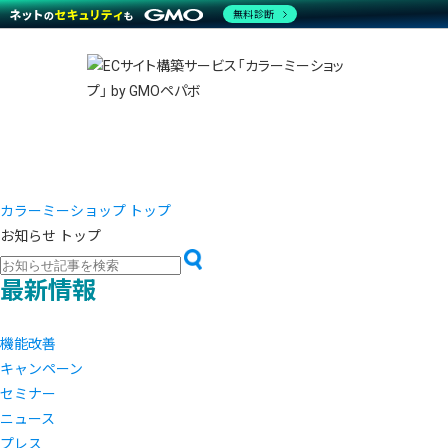
商材一覧を見る
無料診断
越境E
代行
運営サポート
機能一覧を見る
プラ
事例
料金
事例
ブラン
デザイ
サポート一覧を見る
プレミ
事例イ
プラン・料金一覧を見る
さまざ
設定代
お役立ち資料を見る
ラージ
ショッ
売上に
開発・
レギュ
ショッ
カラーミーショップ トップ
お知らせ トップ
顧客ロ
モバイ
最新情報
複数店
機能改善
キャンペーン
セミナー
ニュース
プレス