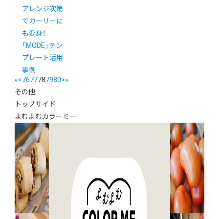
アレンジ次第
でガーリーに
も変身！
「MODE」テン
プレート活用
事例
«
<
76
77
78
79
80
>
»
その他
トップサイド
よむよむカラーミー