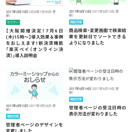
2017年6月15日
（2017年6月15日 更
2017年6月15日
（2020年1月30日 更
新）
新）
機能改善
セミナー
商品検索・変更画面で検索結
【大阪開催決定！7月6日
果を更新日でソートできる
(木)15時〜】導入効果＆事例
ようになりました
をおしえます！新決済機能
「楽天ペイ（オンライン決
済）」導入説明会
2017年6月14日
（2017年6月14日 更
新）
機能改善
2017年6月15日
（2017年9月26日 更
管理者ページの受注日時の
新）
表示方法が変わりました
機能改善
管理者ページのデザインを
変更しました