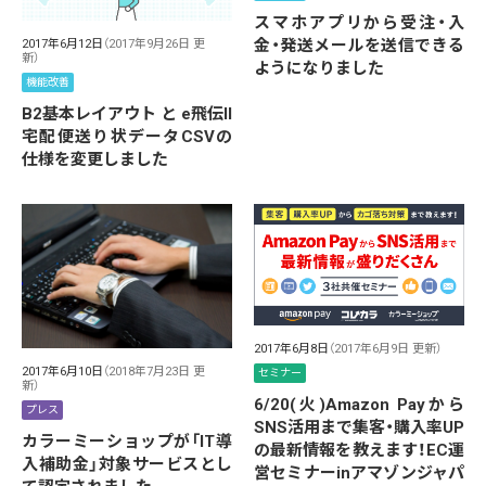
スマホアプリから受注・入
金・発送メールを送信できる
2017年6月12日
（2017年9月26日 更
新）
ようになりました
機能改善
B2基本レイアウト と e飛伝II
宅配便送り状データCSVの
仕様を変更しました
2017年6月8日
（2017年6月9日 更新）
2017年6月10日
（2018年7月23日 更
セミナー
新）
6/20(火)Amazon Payから
プレス
SNS活用まで集客・購入率UP
カラーミーショップが「IT導
の最新情報を教えます！EC運
入補助金」対象サービスとし
営セミナーinアマゾンジャパ