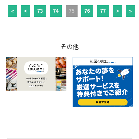
«
<
73
74
75
76
77
>
»
その他