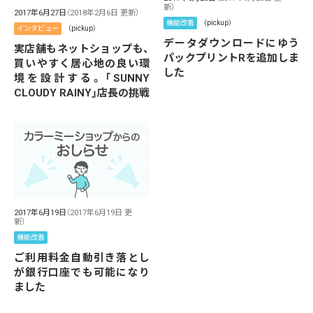
新）
2017年6月27日
（2018年2月6日 更新）
機能改善
（pickup）
インタビュー
（pickup）
データダウンロードにゆう
実店舗もネットショップも、
パックプリントRを追加しま
買いやすく居心地の良い環
した
境を設計する。「SUNNY
CLOUDY RAINY」店長の挑戦
2017年6月19日
（2017年6月19日 更
新）
機能改善
ご利用料金自動引き落とし
が銀行口座でも可能になり
ました