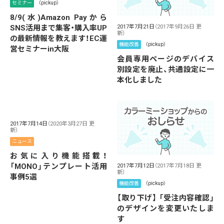
セミナー
（pickup）
8/9(水)Amazon Payから
SNS活用まで集客・購入率UP
2017年7月21日
（2017年9月26日 更
新）
の最新情報を教えます！EC運
機能改善
（pickup）
営セミナーin大阪
会員専用ページのデバイス
別設定を廃止、共通設定に一
本化しました
2017年7月14日
（2020年3月27日 更
新）
ニュース
お気に入り機能搭載！
「MONO」テンプレート活用
2017年7月12日
（2017年7月18日 更
新）
事例5選
機能改善
（pickup）
【取り下げ】 「受注内容確認」
のデザインを変更いたしま
す