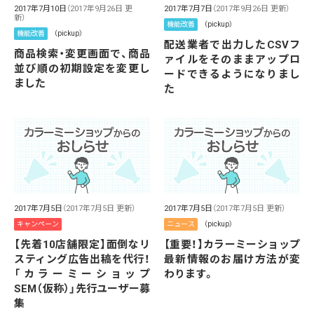
2017年7月10日
（2017年9月26日 更
2017年7月7日
（2017年9月26日 更新）
新）
機能改善
（pickup）
機能改善
（pickup）
配送業者で出力したCSVフ
商品検索・変更画面で、商品
ァイルをそのままアップロ
並び順の初期設定を変更し
ードできるようになりまし
ました
た
2017年7月5日
（2017年7月5日 更新）
2017年7月5日
（2017年7月5日 更新）
キャンペーン
ニュース
（pickup）
【先着10店舗限定】面倒なリ
【重要！】カラーミーショップ
スティング広告出稿を代行！
最新情報のお届け方法が変
「カラーミーショップ
わります。
SEM（仮称）」先行ユーザー募
集