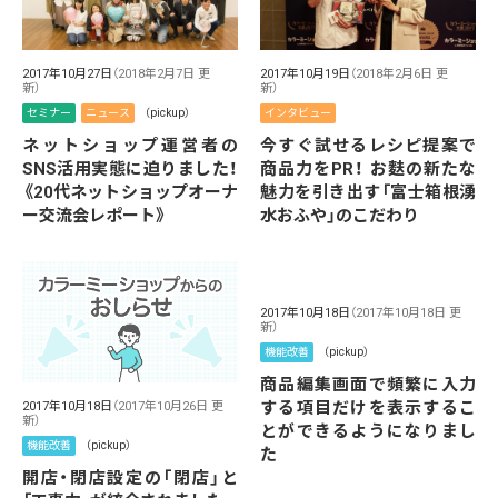
2017年10月27日
（2018年2月7日 更
2017年10月19日
（2018年2月6日 更
新）
新）
セミナー
ニュース
（pickup）
インタビュー
ネットショップ運営者の
今すぐ試せるレシピ提案で
SNS活用実態に迫りました！
商品力をPR！ お麩の新たな
《20代ネットショップオーナ
魅力を引き出す「富士箱根湧
ー交流会レポート》
水おふや」のこだわり
2017年10月18日
（2017年10月18日 更
新）
機能改善
（pickup）
商品編集画面で頻繁に入力
する項目だけを表示するこ
2017年10月18日
（2017年10月26日 更
新）
とができるようになりまし
機能改善
（pickup）
た
開店・閉店設定の「閉店」と