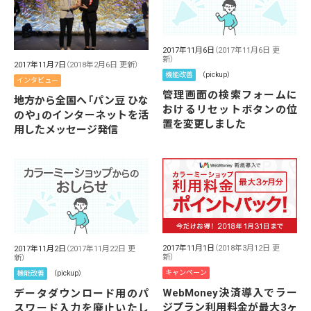
2017年11月6日
（2017年11月6日 更
新）
2017年11月7日
（2018年2月6日 更新）
機能改善
（pickup）
インタビュー
管理画面の検索フォームに
地方から全国へ「パン豆 ひな
おけるリセットボタンの位
のや」のインターネットを活
置を変更しました
用したメッセージ発信
2017年11月1日
（2018年3月12日 更
2017年11月2日
（2017年11月22日 更
新）
新）
キャンペーン
機能改善
（pickup）
WebMoney決済導入でラー
データダウンロード用のパ
ジプラン利用料金が最大3ヶ
スワード入力を廃止いたし