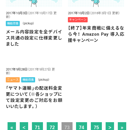
2017年10月3日
（2017年10月17日 更
2017年10月2日
（2018年3月1日 更新）
新）
キャンペーン
機能改善
（pickup）
【終了】年末商戦に備えるな
メール内容設定を全デバイ
ら今！ Amazon Pay 導入応
ス共通の設定に仕様変更し
援キャンペーン
ました
2017年9月28日
（2017年9月27日 更
新）
ニュース
機能改善
（pickup）
「ヤマト運輸」の配送料金変
更について（※各ショップに
て設定変更のご対応をお願
いいたします。）
«
<
71
72
73
74
75
>
»