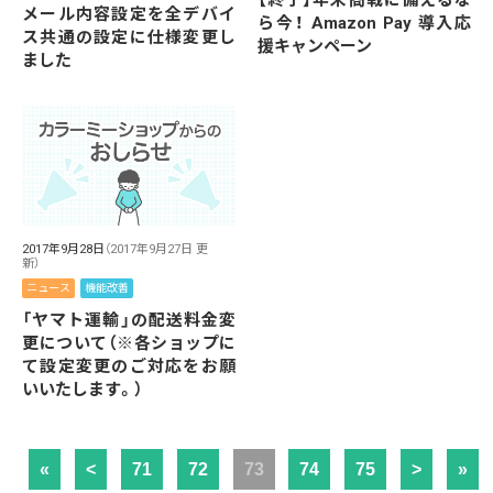
【終了】年末商戦に備えるな
メール内容設定を全デバイ
ら今！ Amazon Pay 導入応
ス共通の設定に仕様変更し
援キャンペーン
ました
2017年9月28日
（2017年9月27日 更
新）
ニュース
機能改善
「ヤマト運輸」の配送料金変
更について（※各ショップに
て設定変更のご対応をお願
いいたします。）
«
<
71
72
73
74
75
>
»