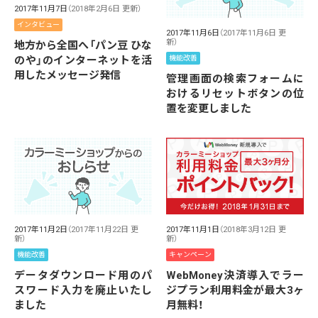
2017年11月7日
（2018年2月6日 更新）
インタビュー
2017年11月6日
（2017年11月6日 更
新）
地方から全国へ「パン豆 ひな
機能改善
のや」のインターネットを活
用したメッセージ発信
管理画面の検索フォームに
おけるリセットボタンの位
置を変更しました
2017年11月1日
（2018年3月12日 更
2017年11月2日
（2017年11月22日 更
新）
新）
キャンペーン
機能改善
WebMoney決済導入でラー
データダウンロード用のパ
ジプラン利用料金が最大3ヶ
スワード入力を廃止いたし
月無料！
ました