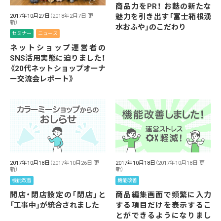
商品力をPR！ お麩の新たな
魅力を引き出す「富士箱根湧
2017年10月27日
（2018年2月7日 更
新）
水おふや」のこだわり
セミナー
ニュース
ネットショップ運営者の
SNS活用実態に迫りました！
《20代ネットショップオーナ
ー交流会レポート》
2017年10月18日
（2017年10月26日 更
2017年10月18日
（2017年10月18日 更
新）
新）
機能改善
機能改善
開店・閉店設定の「閉店」と
商品編集画面で頻繁に入力
「工事中」が統合されました
する項目だけを表示するこ
とができるようになりまし