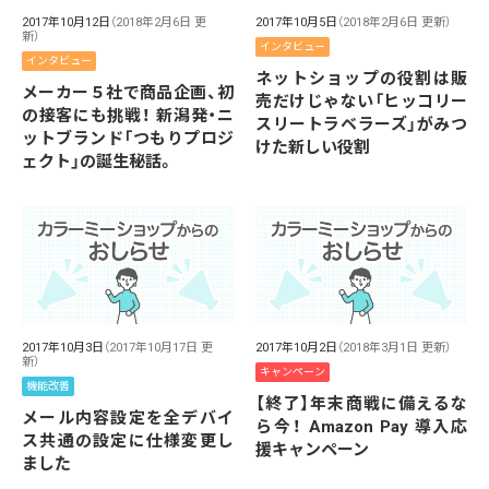
2017年10月12日
（2018年2月6日 更
2017年10月5日
（2018年2月6日 更新）
新）
インタビュー
インタビュー
ネットショップの役割は販
メーカー５社で商品企画、初
売だけじゃない「ヒッコリー
の接客にも挑戦！ 新潟発・ニ
スリートラベラーズ」がみつ
ットブランド「つもりプロジ
けた新しい役割
ェクト」の誕生秘話。
2017年10月3日
（2017年10月17日 更
2017年10月2日
（2018年3月1日 更新）
新）
キャンペーン
機能改善
【終了】年末商戦に備えるな
メール内容設定を全デバイ
ら今！ Amazon Pay 導入応
ス共通の設定に仕様変更し
援キャンペーン
ました