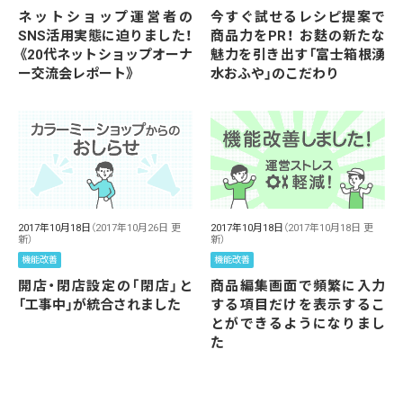
ネットショップ運営者の
今すぐ試せるレシピ提案で
SNS活用実態に迫りました！
商品力をPR！ お麩の新たな
《20代ネットショップオーナ
魅力を引き出す「富士箱根湧
ー交流会レポート》
水おふや」のこだわり
2017年10月18日
（2017年10月26日 更
2017年10月18日
（2017年10月18日 更
新）
新）
機能改善
機能改善
開店・閉店設定の「閉店」と
商品編集画面で頻繁に入力
「工事中」が統合されました
する項目だけを表示するこ
とができるようになりまし
た