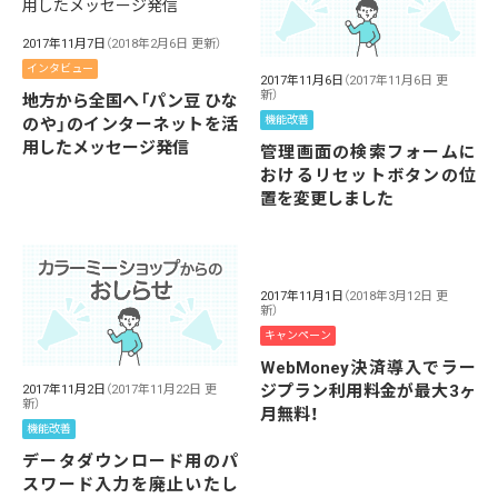
2017年11月7日
（2018年2月6日 更新）
インタビュー
2017年11月6日
（2017年11月6日 更
新）
地方から全国へ「パン豆 ひな
機能改善
のや」のインターネットを活
用したメッセージ発信
管理画面の検索フォームに
おけるリセットボタンの位
置を変更しました
2017年11月1日
（2018年3月12日 更
新）
キャンペーン
WebMoney決済導入でラー
ジプラン利用料金が最大3ヶ
2017年11月2日
（2017年11月22日 更
新）
月無料！
機能改善
データダウンロード用のパ
スワード入力を廃止いたし