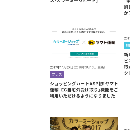
ス「カラーミーリピート」
「
割
か
20
機
新
ビ
取
2017年11月27日
（2018年3月13日 更新）
クト
プレス
ショッピングカートASP初！ヤマト
運輸「EC自宅外受け取り」機能をご
利用いただけるようになりました