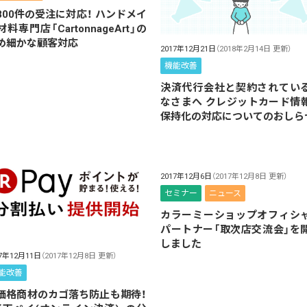
800件の受注に対応！ ハンドメイ
材料専門店「CartonnageArt」の
め細かな顧客対応
2017年12月21日
（2018年2月14日 更新）
機能改善
決済代行会社と契約されてい
なさまへ クレジットカード情
保持化の対応についてのおしら
2017年12月6日
（2017年12月8日 更新）
セミナー
ニュース
カラーミーショップオフィシ
パートナー「取次店交流会」を
しました
17年12月11日
（2017年12月8日 更新）
能改善
価格商材のカゴ落ち防止も期待！