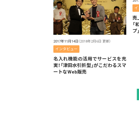
20
イ
売
「
プ
2017年11月14日
（2018年2月6日 更新）
インタビュー
名入れ機能の活用でサービスを充
実！「津田水引折型」がこだわるスマ
ートなWeb販売