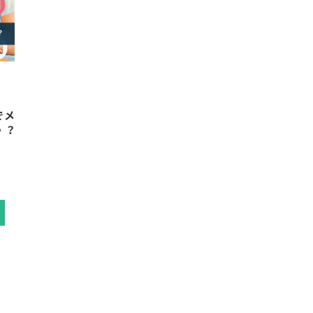
でメ
か？