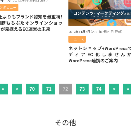
17年11月10日
（2018年2月6日 更新）
ンタビュー
上よりもブランド認知を最重視！
和豚もちぶたオンラインショッ
」が見据えるEC運営の未来
2017年11月8日
（2021年7月21日 更新）
ニュース
ネットショップ+WordPress
ディアEC化しません
WordPress連携のご案内
«
<
70
71
72
73
74
>
»
その他