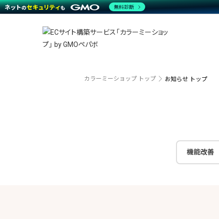
商材一覧を見る
無料診断
越境E
代行
運営サポート
機能一覧を見る
プラ
事例
料金
事例
デザイ
ブラン
サポート一覧を見る
プレミ
事例イ
プラン・料金一覧を見る
設定代
さまざ
お役立ち資料を見る
ラージ
ショッ
開発・
売上に
カラーミーショップ トップ
お知らせ トップ
レギュ
ショッ
顧客ロ
モバイ
機能改善
複数店