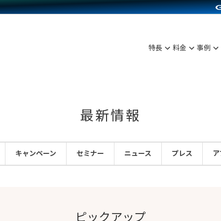
C（海外販売）
雑貨販売
サービスを見る
運営ノウハウを見る
ンを見る
プランを比較する
を見る
事例資料をみる
ン制作代行
イベント・セミナー
ディングの強化
アム
料金シミュレーション
ンタビュー
食品
特長
料金
事例
行
コミュニティイベントCarty
まな販売方法
他社サービスとの比較
プ事例
ファッション
API連携代行
よむよむカラーミー
つながる集客
ラー
雑貨
YouTubeチャンネル
ピングカート
最新情報
イヤリティを向上
ルアプリ
キャンペーン
セミナー
ニュース
プレス
ア
舗との連携
ピックアップ