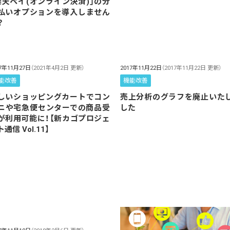
楽天ペイ(オンライン決済)」の分
払いオプションを導入しません
？
17年11月27日
（2021年4月2日 更新）
2017年11月22日
（2017年11月22日 更新）
能改善
機能改善
しいショッピングカートでコン
売上分析のグラフを廃止いた
ニや宅急便センターでの商品受
した
が利用可能に！【新カゴプロジェ
通信 Vol.11】