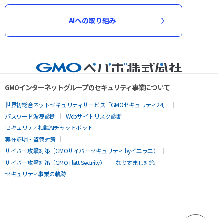
AIへの取り組み
GMOインターネットグループのセキュリティ事業について
世界初総合ネットセキュリティサービス「GMOセキュリティ24」
パスワード漏洩診断
Webサイトリスク診断
セキュリティ相談AIチャットボット
実在証明・盗聴対策
サイバー攻撃対策（GMOサイバーセキュリティ byイエラエ）
サイバー攻撃対策（GMO Flatt Security）
なりすまし対策
セキュリティ事業の軌跡