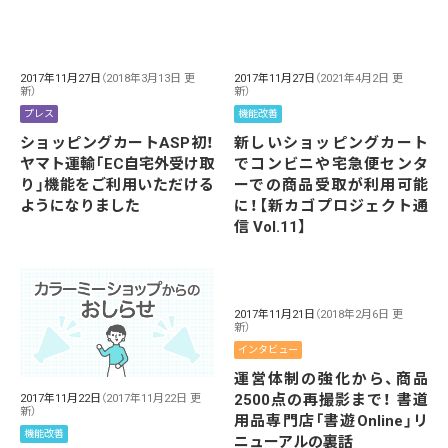
2017年11月27日
（2018年3月13日 更
2017年11月27日
（2021年4月2日 更
新）
新）
プレス
機能改善
ショッピングカートASP初！
新しいショッピングカート
ヤマト運輸「EC自宅外受け取
でコンビニや宅急便センタ
り」機能をご利用いただける
ーでの商品受取が利用可能
ようになりました
に！【新カゴプロジェクト通
信 Vol.11】
2017年11月21日
（2018年2月6日 更
新）
インタビュー
運営体制の強化から、商品
2500点の再撮影まで！ 書道
2017年11月22日
（2017年11月22日 更
新）
用品専門店「書遊Online」リ
機能改善
ニューアルの裏話