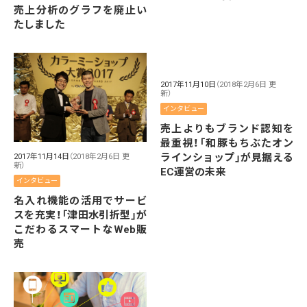
売上分析のグラフを廃止い
たしました
2017年11月10日
（2018年2月6日 更
新）
インタビュー
売上よりもブランド認知を
最重視！「和豚もちぶたオン
ラインショップ」が見据える
2017年11月14日
（2018年2月6日 更
新）
EC運営の未来
インタビュー
名入れ機能の活用でサービ
スを充実！「津田水引折型」が
こだわるスマートなWeb販
売