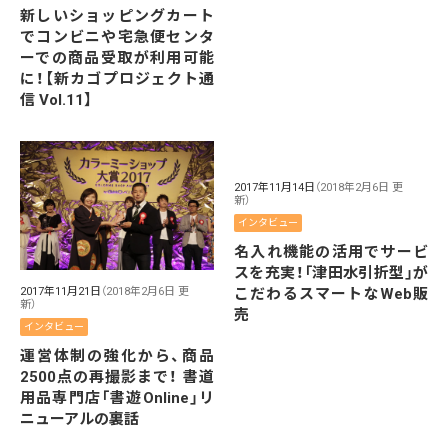
新しいショッピングカート
でコンビニや宅急便センタ
ーでの商品受取が利用可能
に！【新カゴプロジェクト通
信 Vol.11】
2017年11月14日
（2018年2月6日 更
新）
インタビュー
名入れ機能の活用でサービ
スを充実！「津田水引折型」が
こだわるスマートなWeb販
2017年11月21日
（2018年2月6日 更
新）
売
インタビュー
運営体制の強化から、商品
2500点の再撮影まで！ 書道
用品専門店「書遊Online」リ
ニューアルの裏話