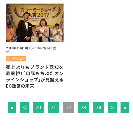
2017年11月10日
（2018年2月6日 更
新）
インタビュー
売上よりもブランド認知を
最重視！「和豚もちぶたオン
ラインショップ」が見据える
EC運営の未来
«
<
70
71
72
73
74
>
»