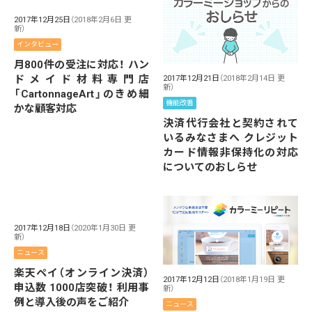
2017年12月25日
（2018年2月6日 更
新）
インタビュー
月800件の受注に対応！ ハン
ドメイド材料専門店
2017年12月21日
（2018年2月14日 更
新）
「CartonnageArt」のきめ細
機能改善
かな顧客対応
決済代行会社と契約されて
いるみなさまへ クレジット
カード情報非保持化の対応
についてのおしらせ
2017年12月18日
（2020年1月30日 更
新）
ニュース
楽天ペイ（オンライン決済）
2017年12月12日
（2018年1月19日 更
申込数 1000店突破！ 利用事
新）
例と導入後の声をご紹介
ニュース