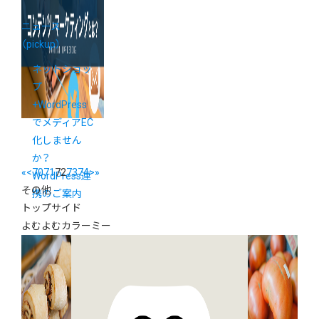
ニュース
（pickup）
ネットショッ
プ
+WordPress
でメディアEC
化しません
か？
«
<
70
71
72
73
74
>
»
WordPress連
その他
携のご案内
トップサイド
よむよむカラーミー