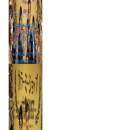
インタビュー
運営体制の強
化から、商品
2500点の再
撮影まで！ 書
道用品専門店
「書遊Online」
リニューアル
の裏話
2017年11月
14日
（2018年
2月6日 更新）