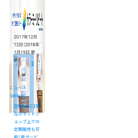
紹介
2017年12月
12日
（2018年
1月19日 更
新）
ニュース
（pickup）
【特典あり】現
在のネットシ
ョップ上での
定期販売も可
能！ 新サービ