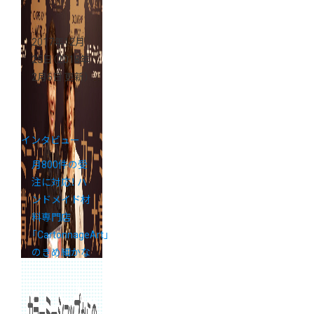
2017年12月
25日
（2018年
2月6日 更新）
インタビュー
月800件の受
注に対応！ ハ
ンドメイド材
料専門店
「CartonnageArt」
のきめ細かな
顧客対応