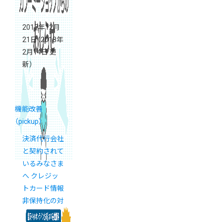
2017年12月
21日
（2018年
2月14日 更
新）
機能改善
（pickup）
決済代行会社
と契約されて
いるみなさま
へ クレジッ
トカード情報
非保持化の対
応についての