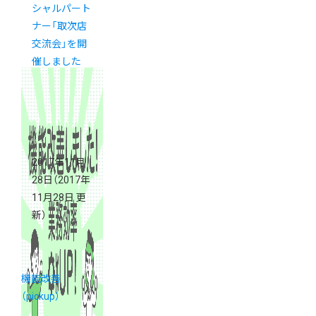
シャルパート
ナー「取次店
交流会」を開
催しました
2017年11月
28日
（2017年
11月28日 更
新）
機能改善
（pickup）