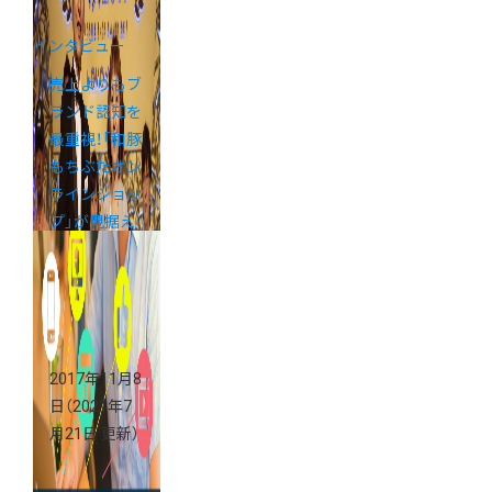
インタビュー
売上よりもブ
ランド認知を
最重視！「和豚
もちぶたオン
ラインショッ
プ」が見据え
るEC運営の
未来
2017年11月8
日
（2021年7
月21日 更新）