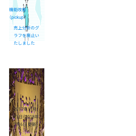
機能改善
（pickup）
売上分析のグ
ラフを廃止い
たしました
2017年11月
21日
（2018年
2月6日 更新）