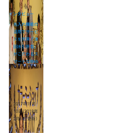
インタビュー
名入れ機能の
活用でサービ
スを充実！「津
田水引折型」
がこだわるス
マートなWeb
販売
2017年11月
10日
（2018年
2月6日 更新）