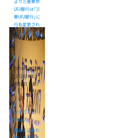
より三菱東京
UFJ銀行は「三
菱UFJ銀行」に
行名変更され
ました
2018年3月26
日
（2018年3
月23日 更新）
インタビュー
（pickup）
商品に込めた
思いを伝える