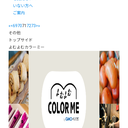
いない方へ
ご案内
«
<
69
70
71
72
73
>
»
その他
トップサイド
よむよむカラーミー