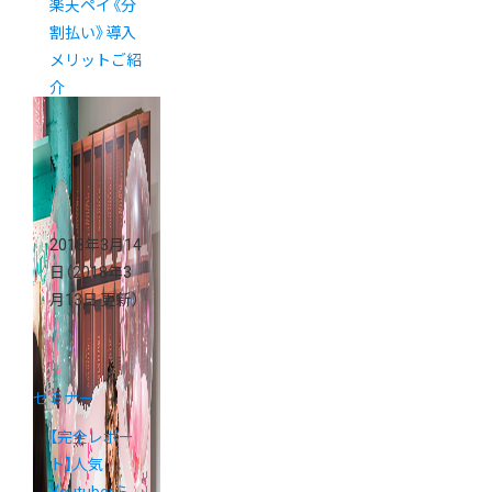
楽天ペイ《分
割払い》導入
メリットご紹
介
2018年3月14
日
（2018年3
月13日 更新）
セミナー
【完全レポー
ト】人気
Youtuberら