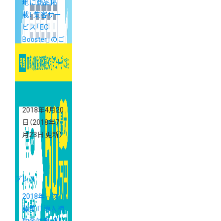
地に商品掲
載！ 集客サー
ビス「EC
Booster」のご
案内
2018年4月20
日
（2018年7
月23日 更新）
プレス
2018年一次
募集 IT導入補
助金対象・制