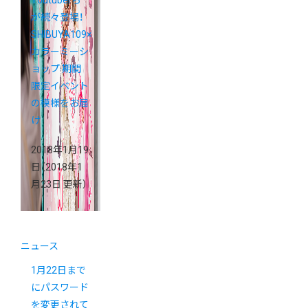
が続々登場！
SHIBUYA109×
カラーミーシ
ョップ 期間
限定イベント
の模様をお届
け
2018年1月19
日
（2018年1
月23日 更新）
ニュース
1月22日まで
にパスワード
を変更されて