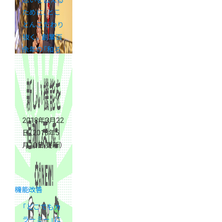
ために、とこ
とんこだわり
抜く。創業百
余年の「和ろ
うそく大與」
が考えるデザ
インの話
2018年3月22
日
（2018年5
月10日 更新）
機能改善
「どこでもカ
ラーミー」に