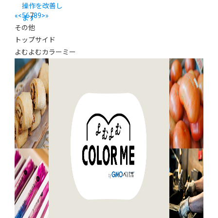
操作を改善し
«
<
5
6
7
8
9
>
»
ます
その他
トップサイド
よむよむカラーミー