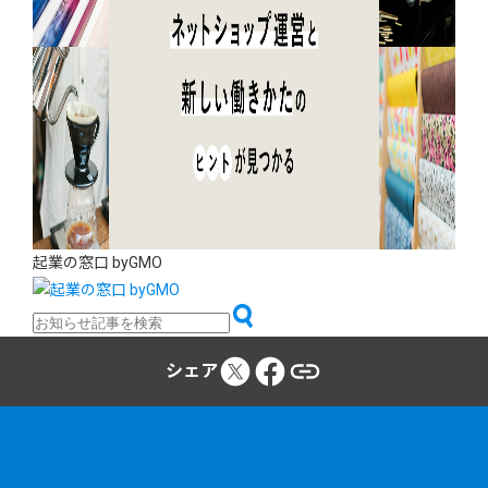
起業の窓口 byGMO
シェア