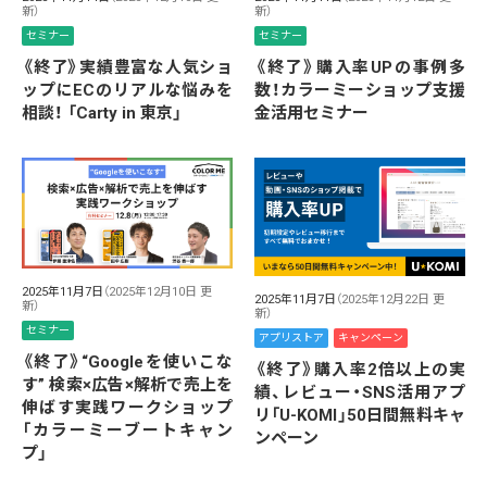
新）
新）
セミナー
セミナー
《終了》実績豊富な人気ショ
《終了》購入率UPの事例多
ップにECのリアルな悩みを
数！カラーミーショップ支援
相談！ 「Carty in 東京」
金活用セミナー
2025年11月7日
（2025年12月10日 更
2025年11月7日
（2025年12月22日 更
新）
新）
セミナー
アプリストア
キャンペーン
《終了》“Googleを使いこな
《終了》購入率2倍以上の実
す” 検索×広告×解析で売上を
績、レビュー・SNS活用アプ
伸ばす実践ワークショップ
リ「U-KOMI」50日間無料キャ
「カラーミーブートキャン
ンペーン
プ」